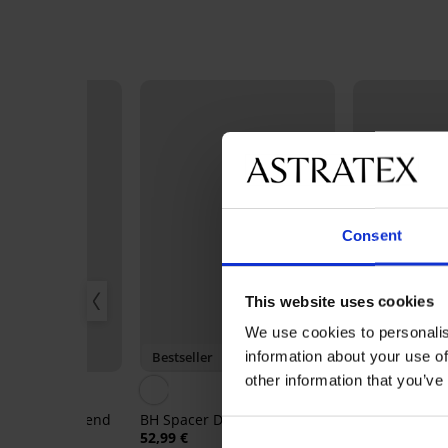
Consent
This website uses cookies
We use cookies to personalis
information about your use of
20
Bestseller
-20% BRA20
other information that you’ve
wattiert glättend
BH Spacer Delicate Flower
52,99 €
BH Maia 4D So