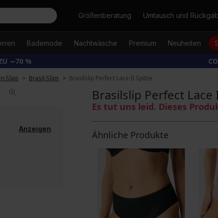
Suche
Größenberatung
Umtausch und Rückga
erren
Bademode
Nachtwäsche
Premium
Neuheiten
ZU −70 %
CO
-Slips
Brasil-Slips
Brasilslip Perfect Lace II Spitze
Brasilslip Perfect Lace 
Es tut uns leid. Dieses Produ
Anzeigen
Ähnliche Produkte