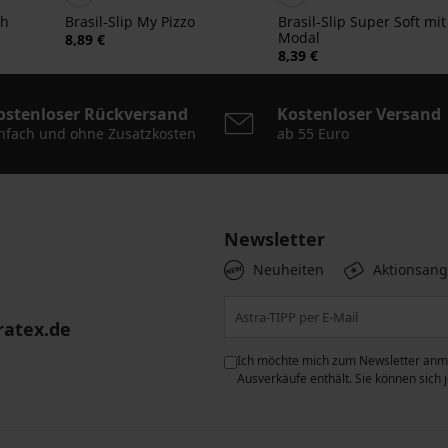
ch
Brasil-Slip My Pizzo
Brasil-Slip Super Soft mit
Modal
8,89 €
8,39 €
ostenloser Rückversand
Kostenloser Versand
nfach und ohne Zusatzkosten
ab 55 Euro
Newsletter
Neuheiten
Aktionsan
ratex.de
ie der Verarbeitung
Ich möchte mich zum Newsletter anme
n zum
Schutz personenbezogener
Ausverkäufe enthält. Sie können sich