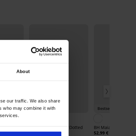
About
se our traffic. We also share
ers who may combine it with
-20% BRA20
Bestseller
 services.
5
lip Simple
BH Spacer Flexicup Dotted
BH Maia 4D glättend
hem Bund
Mesh II
52,99 €