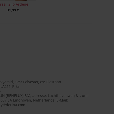
rasil Slip Ardene
31,99 €
olyamid, 12% Polyester, 8% Elasthan
LA211_P_kal
a
UN (BENELUX) B.V., adresse: Luchthavenweg 81, unit
5657 EA Eindhoven, Netherlands, E-Mail:
ry@dorina.com