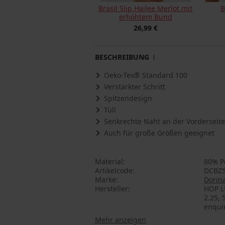
Brasil Slip Hailee Merlot mit
B
erhöhtem Bund
26,99 €
BESCHREIBUNG
Oeko-Tex® Standard 100
Verstärkter Schritt
Spitzendesign
Tüll
Senkrechte Naht an der Vorderseite
Auch für große Größen geeignet
Material
80% P
Artikelcode
DCBZ5
Marke
Dorin
Hersteller
HOP L
2.25, 
enqui
Mehr anzeigen