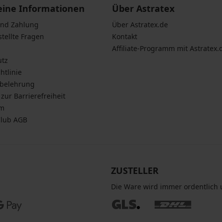
eine Informationen
Über Astratex
und Zahlung
Über Astratex.de
stellte Fragen
Kontakt
Affiliate-Programm mit Astratex.
utz
htlinie
sbelehrung
zur Barrierefreiheit
um
Club AGB
ZUSTELLER
Die Ware wird immer ordentlich u