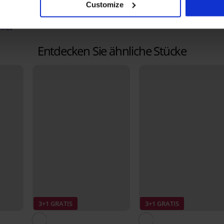
20,99 €
Customize
t
RA20
Entdecken Sie ähnliche Stücke
3+1 GRATIS
3+1 GRATIS