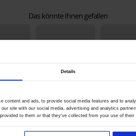
Das könnte Ihnen gefallen
Details
3+1 GRATIS
e content and ads, to provide social media features and to analy
 our site with our social media, advertising and analytics partn
Bestseller
Bestseller
 provided to them or that they’ve collected from your use of their
4,5
5
BH DIVA by IVA unwattiert
Figurformender S
Push-Up mit ho
52,99 €
ft Control