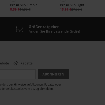
Brasil Slip Simple
Brasil Slip Lighthearted
8,39 €
11,99 €
13,99 €
27,99 €
Größenratgeber
Finden Sie Ihre passende Größe!
gebote
Rabatte
ABONNIEREN
lden, der Hinweise auf Aktionen, Rabatte oder
 jederzeit kostenlos vom Bezug abmelden.