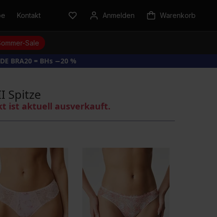
be
Kontakt
Anmelden
Warenkorb
Sommer-Sale
DE BRA20 = BHs −20 %
II Spitze
kt ist aktuell ausverkauft.