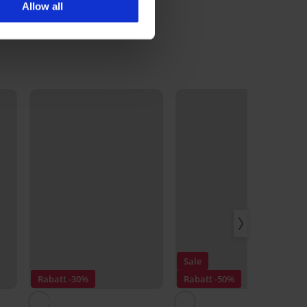
44,99 €
Allow all
35,99 €
Code:
BRA20
LIMITED
Sale
Rabatt -30%
Rabatt -50%