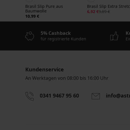
Brasil Slip Pure aus
Brasil Slip Extra Stret
Baumwolle
6,92 €
9,89 €
10,99 €
5% Cashback
K
für registrierte Kunden
Ei
Kundenservice
An Werktagen von 08:00 bis 16:00 Uhr
0341 9467 95 60
info@ast
Durch das Eingeben einer E-Mail-Adresse stimmen S
personenbezogener Daten gemäß den Bedingunge
Daten
zu.