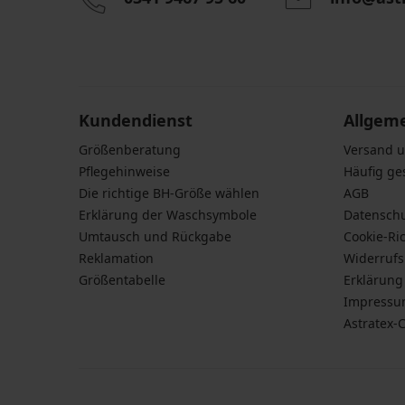
Damen-
Bikini-
Bikini-
PREMIUM
Bikini-
Oberteil
Oberteil
Durch das Eingeben einer E-Mail-Adresse stimmen S
Damen
Oberteil
ColorPop
Auralux
personenbezogener Daten gemäß den Bedingunge
Bikini-
Ezer
Blue
III
Daten
zu.
Oberteil
Black
7,50
44,49
Miradonna
65,99
€
€
Sophia
€
14,99
88,99
Kundendienst
Allgem
34,80
€
€
€
Größenberatung
Versand 
115,99
Pflegehinweise
Häufig ge
€
Die richtige BH-Größe wählen
AGB
Erklärung der Waschsymbole
Datensch
Umtausch und Rückgabe
Cookie-Ric
Reklamation
Widerruf
Größentabelle
Erklärung 
Impress
Astratex-