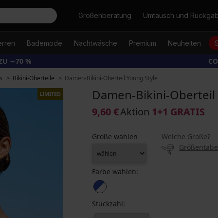
Suche
Größenberatung
Umtausch und Rückga
erren
Bademode
Nachtwäsche
Premium
Neuheiten
ZU −70 %
CO
s
Bikini-Oberteile
Damen-Bikini-Oberteil Young Style
Damen-Bikini-Oberteil
LIMITED
9,60 €
Aktion
1+1 GRATIS
Größe wählen
Welche Größe?
Größentabe
Farbe wählen:
Stückzahl: