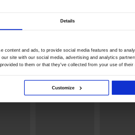
1+1 GRATIS
1+1 GRATIS
Details
Sale
Sale
PREMIUM
Rabatt -70%
5
Rabatt -70%
Push-
Damen-Bikini-Oberteil
Damen-Bikini-Oberteil C
Vacanze Paradise I
28,50 €
94,99 €
e content and ads, to provide social media features and to analy
29,10 €
96,99 €
 our site with our social media, advertising and analytics partn
Entdecken Sie ähnliche Stücke
 provided to them or that they’ve collected from your use of their
LIMITED
Customize