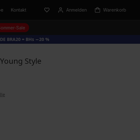
be
Kontakt
Anmelden
Warenkorb
Sommer-Sale
DE BRA20 = BHs −20 %
 Young Style
lle