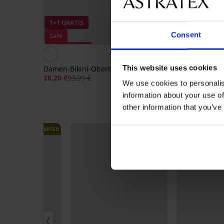
1+1 GRATIS
1+1 GRATIS
Consent
Sale
Sale
Rabatt -70%
Rabatt -50%
5
This website uses cookies
Damen-Bikini-Oberteil Dotty
Bikini-Oberteil Raha 
Up
28,20 €
93,99 €
We use cookies to personalis
18,00 €
35,99 €
information about your use of
other information that you’ve
LIMITED
LIMITED