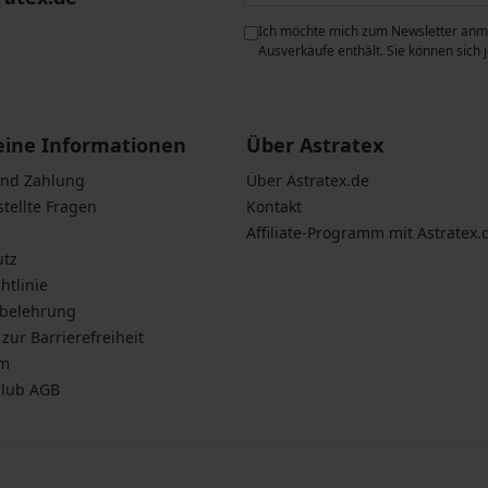
ie der Verarbeitung
Ich möchte mich zum Newsletter anme
n zum
Schutz personenbezogener
Ausverkäufe enthält. Sie können sich
eine Informationen
Über Astratex
und Zahlung
Über Astratex.de
stellte Fragen
Kontakt
Affiliate-Programm mit Astratex.
utz
htlinie
sbelehrung
zur Barrierefreiheit
um
Club AGB