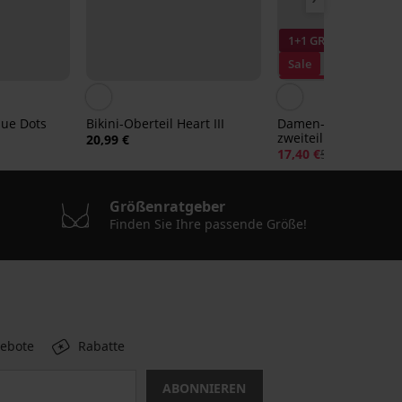
1+1 GRATIS
Sale
Rabatt -70%
lue Dots
Bikini-Oberteil Heart III
Damen-Badeanzug
zweiteilig Vero Moda 
20,99 €
17,40 €
57,98 €
Größenratgeber
Finden Sie Ihre passende Größe!
gebote
Rabatte
ABONNIEREN