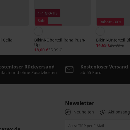
1+1 GRATIS
Sale
Rabatt -30%
Rabatt -50%
l Celia
Bikini-Oberteil Raha Push-
Bikini-Unterteil B
Up
€
14,69 €
20,99 €
18,00 €
35,99 €
ostenloser Rückversand
Kostenloser Versand
nfach und ohne Zusatzkosten
ab 55 Euro
Newsletter
Neuheiten
Aktionsan
ratex.de