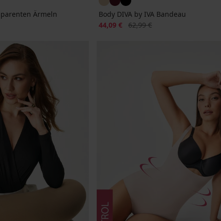
sparenten Ärmeln
Body DIVA by IVA Bandeau
Rabatt
Alter Preis
44,09 €
62,99 €