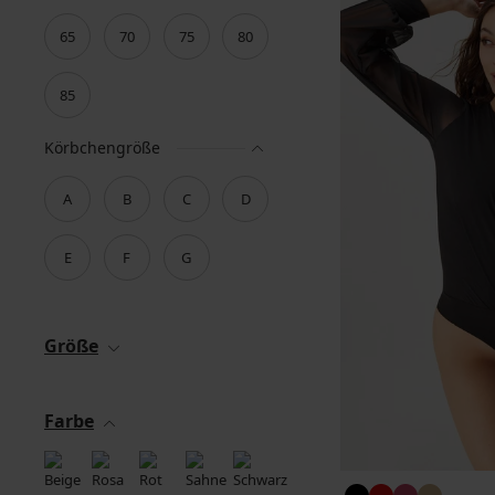
65
70
75
80
85
Körbchengröße
A
B
C
D
E
F
G
Größe
Farbe