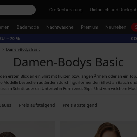
Suche
Größenberatung
Umtausch und Rückga
erren
Bademode
Nachtwäsche
Premium
Neuheiten
ZU −70 %
CO
Damen-Bodys Basic
Damen-Bodys Basic
 den ersten Blick an ein Shirt mit kurzen bzw. langen Ärmeln oder an ein To
ic-Modelle bestechen außerdem durch figurformenden Effekt an Bauch und 
s im Schritt oder ein Unterteil in Form eines Slips. Und von welchem Model
Neues
Preis aufsteigend
Preis absteigend