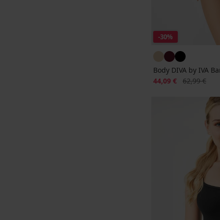
-30%
Body DIVA by IVA B
Rabatt
Alter Preis
44,09 €
62,99 €