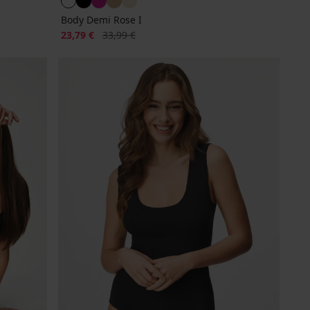
Body Demi Rose I
Rabatt
Alter Preis
23,79 €
33,99 €