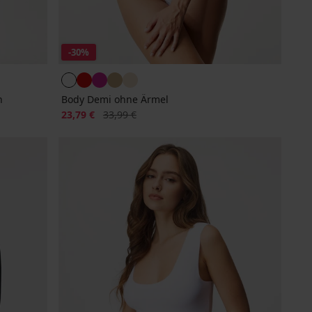
-30%
n
Body Demi ohne Ärmel
Rabatt
Alter Preis
23,79 €
33,99 €