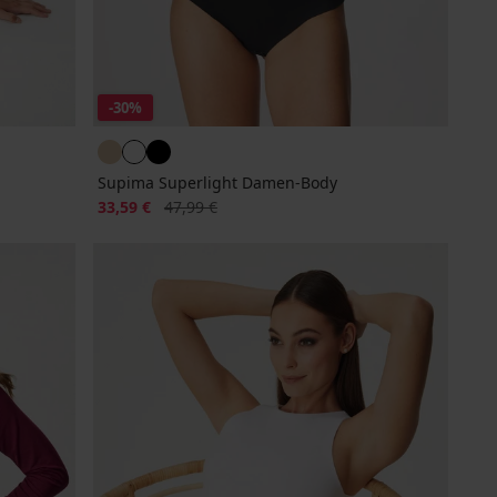
-30%
Supima Superlight Damen-Body
Rabatt
Alter Preis
33,59 €
47,99 €