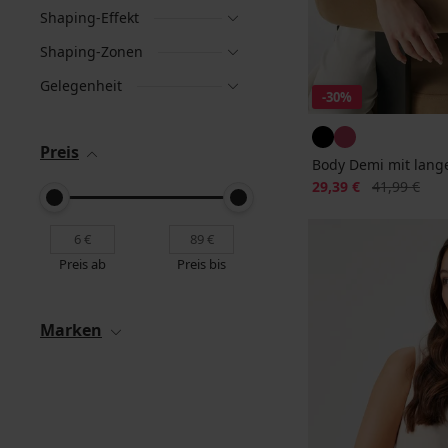
Shaping-Effekt
Shaping-Zonen
Gelegenheit
-30%
Preis
Body Demi mit lang
Rabatt
Alter Preis
29,39 €
41,99 €
Preis ab
Preis bis
Marken