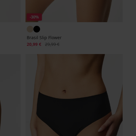
-30%
Brasil Slip Flower
Rabatt
Alter Preis
20,99 €
29,99 €