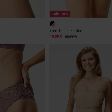
Sale
-30%
French Slip Passion I
Rabatt
Alter Preis
16,09 €
22,99 €