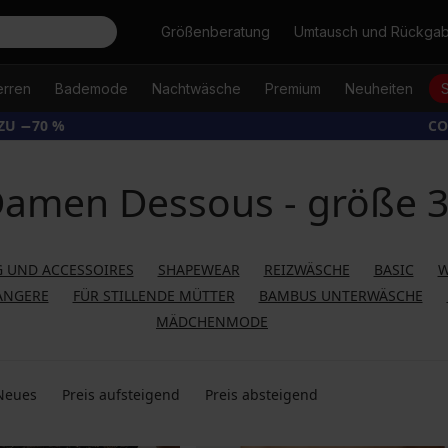
Suche
Größenberatung
Umtausch und Rückga
erren
Bademode
Nachtwäsche
Premium
Neuheiten
ZU −70 %
CO
amen Dessous - größe 
 UND ACCESSOIRES
SHAPEWEAR
REIZWÄSCHE
BASIC
W
ANGERE
FÜR STILLENDE MÜTTER
BAMBUS UNTERWÄSCHE
MÄDCHENMODE
Neues
Preis aufsteigend
Preis absteigend