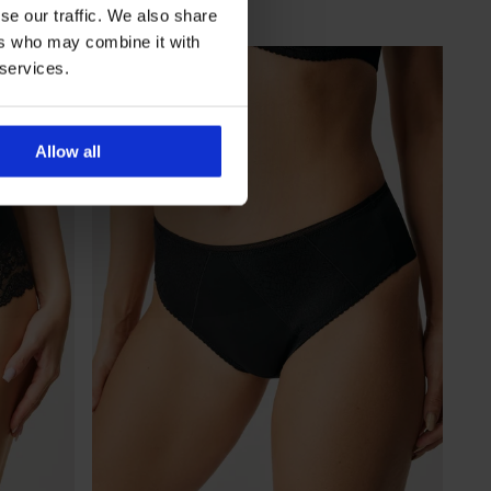
se our traffic. We also share
ers who may combine it with
 services.
Allow all