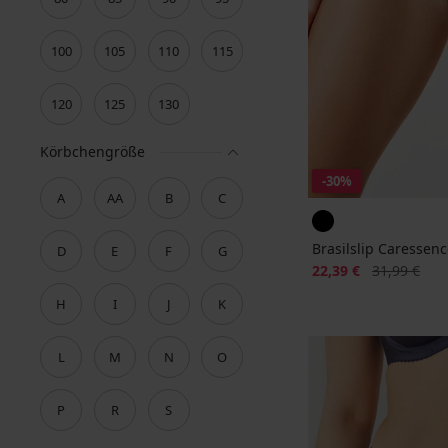
100
105
110
115
120
125
130
Körbchengröße
-30%
A
AA
B
C
Brasilslip Caressen
D
E
F
G
Rabatt
Alter Preis
22,39 €
31,99 €
H
I
J
K
L
M
N
O
P
R
S