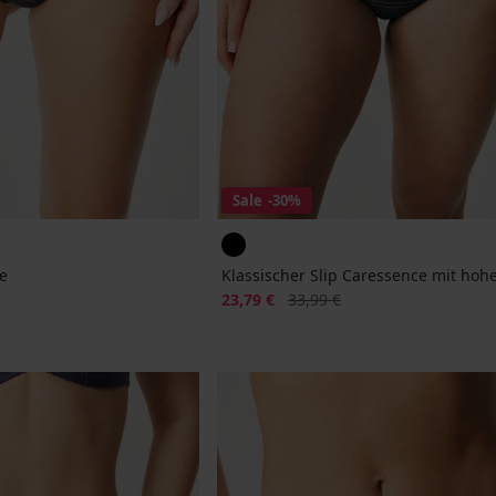
Sale
-30%
ce
Klassischer Slip Caressence mit ho
Rabatt
Alter Preis
23,79 €
33,99 €