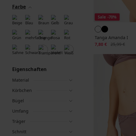
Farbe
Sale
-70%
Tanga Amanda I
Rabatt
Alter Preis
7,80 €
25,99 €
Eigenschaften
Material
Körbchen
Bügel
Umfang
Träger
Schnitt