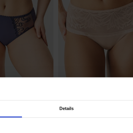
3+1 GRATIS
Details
egance mit erhöhtem Bund
Brasil Slip Timeless Romance mit e
Bund