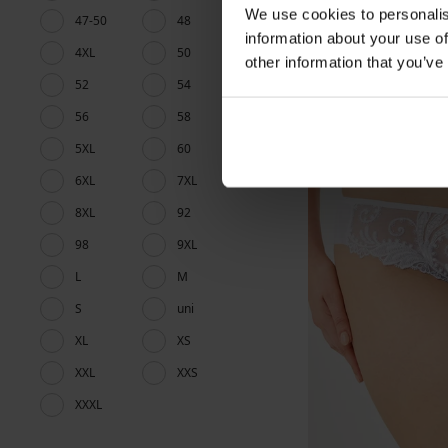
We use cookies to personalis
47-50
48
information about your use of
4XL
50
other information that you’ve
52
54
56
58
5XL
60
6XL
7XL
8XL
92
98
9XL
L
M
S
uni
XL
XS
XXL
XXS
XXXL