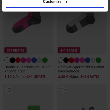
Customize
2+1 GRATIS
2+1 GRATIS
Bambus-Sportsocken Belkin
Bambus-Sportsocken Belkin
knöchelhoch
knöchelhoch
8,89 €
Aktion
2+1 GRATIS
8,89 €
Aktion
2+1 GRATIS