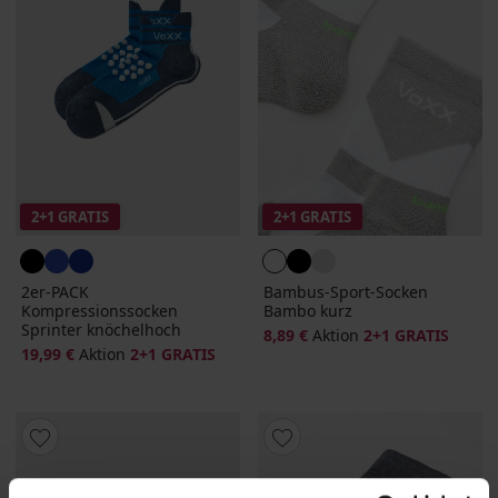
2+1 GRATIS
2+1 GRATIS
2er-PACK
Bambus-Sport-Socken
Kompressionssocken
Bambo kurz
Sprinter knöchelhoch
8,89 €
Aktion
2+1 GRATIS
19,99 €
Aktion
2+1 GRATIS