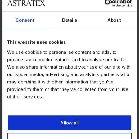
Consent
Details
About
This website uses cookies
We use cookies to personalise content and ads, to
provide social media features and to analyse our traffic.
2+1 GRATIS
2+1 GRATIS
We also share information about your use of our site with
our social media, advertising and analytics partners who
may combine it with other information that you’ve
Bambus-Sportsocken Belkin
Bambus-Sport-Socken
provided to them or that they’ve collected from your use
knöchelhoch
Bambo kurz
of their services.
8,89 €
Aktion
2+1 GRATIS
8,89 €
Aktion
2+1 GRATIS
Allow all