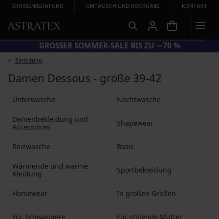
GRÖSSENBERATUNG
UMTAUSCH UND RÜCKGABE
KONTAKT
CODE BRA20 = BHs −20 %
GROSS
Einleitung
Damen Dessous - größe 39-42
Unterwäsche
Nachtwäsche
Damenbekleidung und
Shapewear
Accessoires
Reizwäsche
Basic
Wärmende und warme
Sportbekleidung
Kleidung
Homewear
In großen Größen
Für Schwangere
Für stillende Mütter