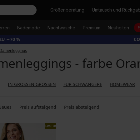
Suche
Größenberatung
Umtausch und Rückga
erren
Bademode
Nachtwäsche
Premium
Neuheiten
ZU −70 %
CO
Damenleggings
menleggings - farbe Ora
G
IN GROSSEN GRÖSSEN
FÜR SCHWANGERE
HOMEWEAR
Neues
Preis aufsteigend
Preis absteigend
LIMITED