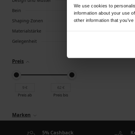
Design und Muster
We use cookies to personalis
Bein
information about your use of
other information that you’ve
Shaping-Zonen
Materialstärke
Gelegenheit
Preis
Preis ab
Preis bis
Marken
5% Cashback
K