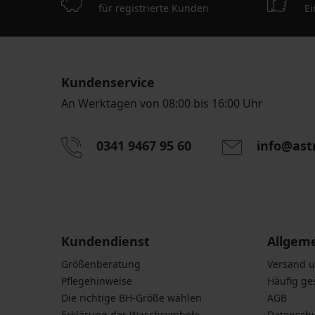
für registrierte Kunden
Ei
Kundenservice
An Werktagen von 08:00 bis 16:00 Uhr
0341 9467 95 60
info@ast
Durch das Eingeben einer E-Mail-Adresse stimmen S
personenbezogener Daten gemäß den Bedingunge
Daten
zu.
Kundendienst
Allgem
Größenberatung
Versand 
Pflegehinweise
Häufig ge
Die richtige BH-Größe wählen
AGB
Erklärung der Waschsymbole
Datensch