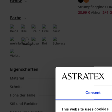
Größe
Strumpfleggings OR
28,99 €
Aktion
2+1 
Farbe
Eigenschaften
Material
Schnitt
Consent
Höhe der Taille
Stil und Funktion
This website uses cookies