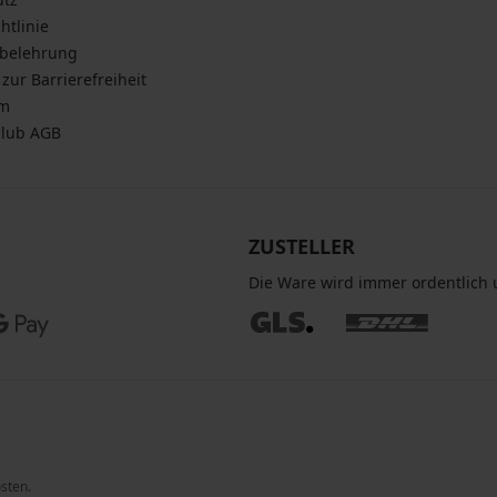
htlinie
sbelehrung
zur Barrierefreiheit
um
Club AGB
ZUSTELLER
Die Ware wird immer ordentlich u
osten.