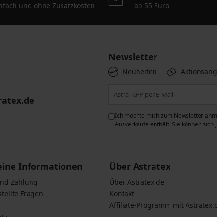
nfach und ohne Zusatzkosten
ab 55 Euro
Newsletter
Neuheiten
Aktionsan
ratex.de
ie der Verarbeitung
Ich möchte mich zum Newsletter anme
n zum
Schutz personenbezogener
Ausverkäufe enthält. Sie können sich
eine Informationen
Über Astratex
und Zahlung
Über Astratex.de
stellte Fragen
Kontakt
Affiliate-Programm mit Astratex.
utz