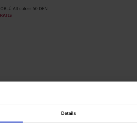
OBLÚ All colors 50 DEN
GRATIS
Details