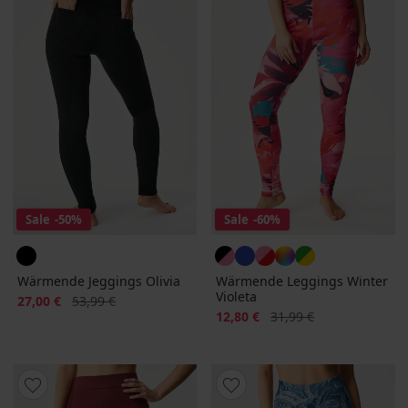
Sale
-50%
Sale
-60%
Wärmende Jeggings Olivia
Wärmende Leggings Winter
Violeta
Rabatt
Alter Preis
27,00 €
53,99 €
Rabatt
Alter Preis
12,80 €
31,99 €