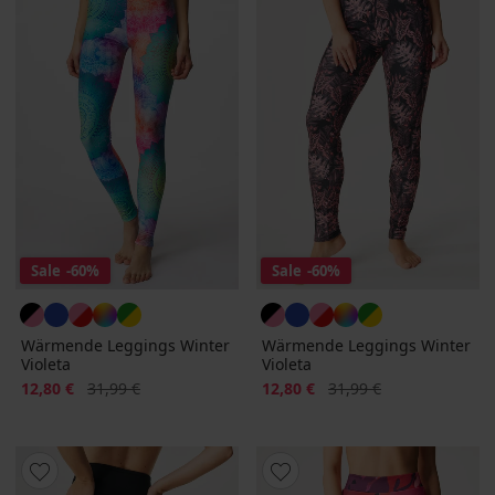
Sale
-60%
Sale
-60%
Wärmende Leggings Winter
Wärmende Leggings Winter
Violeta
Violeta
Rabatt
Alter Preis
Rabatt
Alter Preis
12,80 €
31,99 €
12,80 €
31,99 €