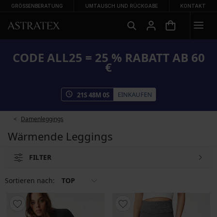
GRÖSSENBERATUNG
UMTAUSCH UND RÜCKGABE
KONTAKT
CODE ALL25 = 25 % RABATT AB 60
€
EINKAUFEN
21
S
47
M
59
S
Damenleggings
Wärmende Leggings
FILTER
Sortieren nach:
TOP