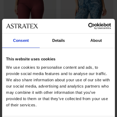
Consent
Details
About
This website uses cookies
-25 % ALL25
Sale
-60%
We use cookies to personalise content and ads, to
provide social media features and to analyse our traffic.
Wärmende Leggings Winter
Wärmende Leggings Winter
We also share information about your use of our site with
Violeta
31,99 €
our social media, advertising and analytics partners who
Rabatt
Alter Preis
12,80 €
31,99 €
23,99 €
code
ALL25
may combine it with other information that you’ve
provided to them or that they’ve collected from your use
of their services.