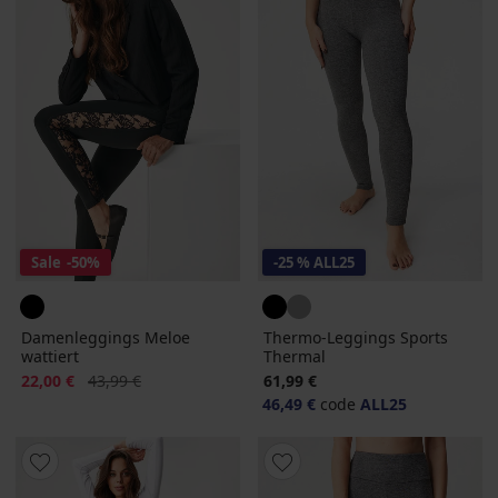
Sale
-50%
-25 % ALL25
Damenleggings Meloe
Thermo-Leggings Sports
wattiert
Thermal
Rabatt
Alter Preis
22,00 €
43,99 €
61,99 €
46,49 €
code
ALL25