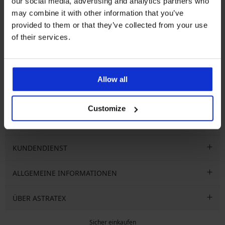
our social media, advertising and analytics partners who
may combine it with other information that you’ve
Newsletter
provided to them or that they’ve collected from your use
of their services.
ABONNIEREN
Allow all
Ich möchte mich zum Newsletter anmelden, der Hinweise auf
ngen
Aktionen, Rabatte oder Ausverkäufe enthält. Sie können sich
jederzeit kostenlos vom Bezug abmelden.
Customize
KUNDENDIENST
ALLGEMEINE INFORMATIONEN
ÜBER ASTRATEX
Sicher einkaufen