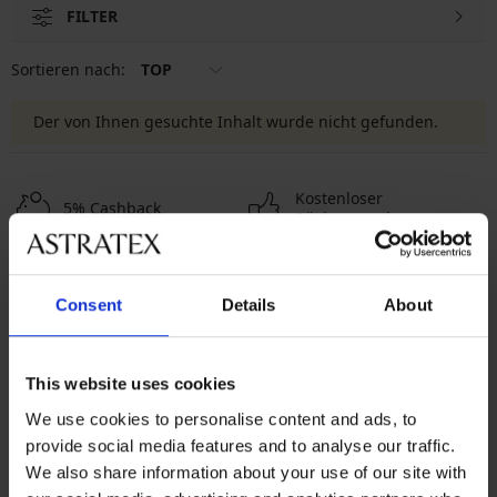
FILTER
Sortieren nach:
TOP
Der von Ihnen gesuchte Inhalt wurde nicht gefunden.
Kostenloser
5% Cashback
Rückversand
Kostenloser Versand
Größenratgeber
Consent
Details
About
Kundenservice
This website uses cookies
An Werktagen von 08:00 bis 16:00 Uhr
We use cookies to personalise content and ads, to
0341 9467 95 60
provide social media features and to analyse our traffic.
info@astratex.de
We also share information about your use of our site with