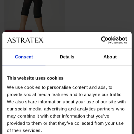
2+1 GRATIS
-25 % ALL25
Consent
Details
About
Strumpf-Leggins Capri 50
DEN
11,99 €
Aktion
2+1 GRATIS
This website uses cookies
8,99 €
code
ALL25
We use cookies to personalise content and ads, to
provide social media features and to analyse our traffic.
We also share information about your use of our site with
our social media, advertising and analytics partners who
may combine it with other information that you’ve
provided to them or that they’ve collected from your use
of their services.