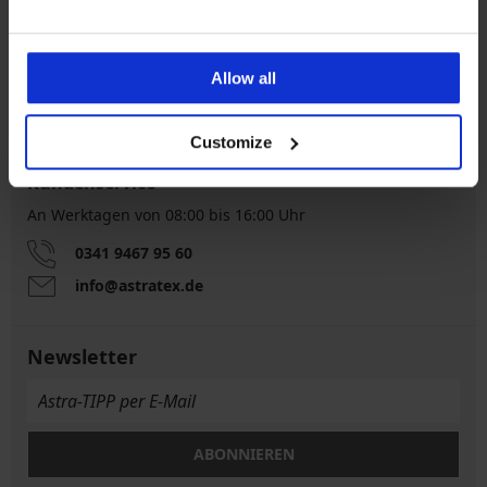
Kostenloser
5% Cashback
Rückversand
Allow all
Kostenloser Versand
Größenratgeber
Customize
Kundenservice
An Werktagen von 08:00 bis 16:00 Uhr
0341 9467 95 60
info@astratex.de
Newsletter
ABONNIEREN