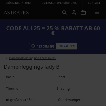
GRÖSSENBERATUNG
UMTAUSCH UND RÜCKGABE
KONTAKT
CODE ALL25 = 25 % RABATT AB 60
€
EINKAUFEN
12
S
08
M
49
S
Damenbekleidung und Accessoires
Damenleggings lady B
Basic
Sport
Thermo
Shaping
In großen Größen
Für Schwangere