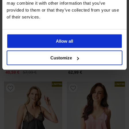
may combine it with other information that you’ve
provided to them or that they’ve collected from your use
of their services.
Allow all
-30%
Customize
Satin-Pyjama Satine Line
Satin-Pyjama Macy Satine
kurz
lang
Rabatt
Alter Preis
40,59 €
57,99 €
62,99 €
LIMITED
LIMITED