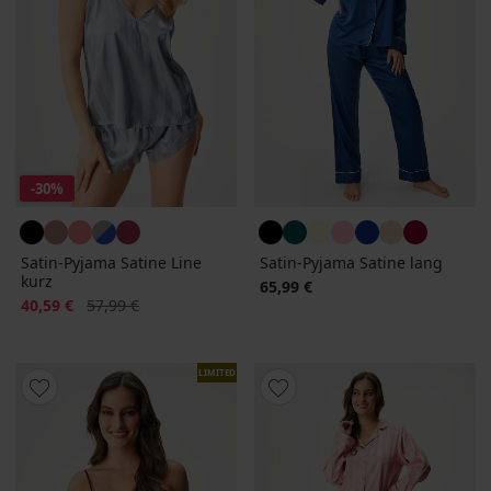
-30%
Satin-Pyjama Satine Line
Satin-Pyjama Satine lang
kurz
65,99 €
Rabatt
Alter Preis
40,59 €
57,99 €
LIMITED