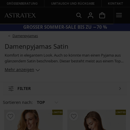
GRÖSSENBERATUNG
UMTAUSCH UND RÜCKGABE
KONTAKT
GROSSER SOMMER-SALE BIS ZU −70 %
Damenpyjamas
Damenpyjamas Satin
Komfort in elegantem Look. Auch so könnte man einen Pyjama aus
glänzendem Satin beschreiben. Dieser besteht meist aus einem Top
mit Trägern und langer Hose, wobei wir auch Modelle mit Shorts im
Mehr anzeigen
Angebot haben. Wenn Sie einen Satinpyjama für die kältere Jahreszeit
suchen, dann greifen Sie zu einem Modelle mit langen Ärmeln.
Wählen können Sie aus glatten, einfarbigen Pyjamas, sexy Satinsets
FILTER
mit Spitze und Modellen mit farbenfrohem Blumenprint. In diesem
Outfit werden Sie sehr feminin und verführerisch aussehen.
Sortieren nach:
TOP
LIMITED
LIMITED