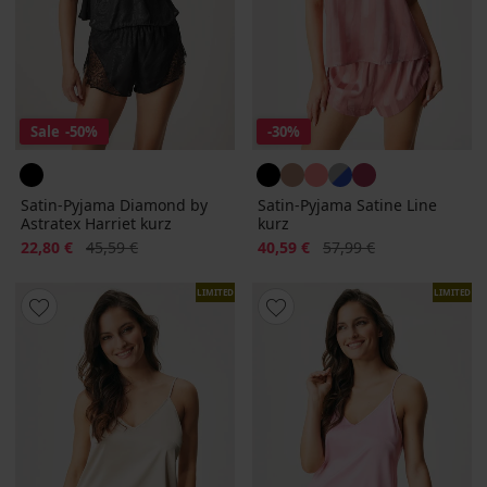
Sale
-50%
-30%
Satin-Pyjama Diamond by
Satin-Pyjama Satine Line
Astratex Harriet kurz
kurz
Rabatt
Alter Preis
Rabatt
Alter Preis
22,80 €
45,59 €
40,59 €
57,99 €
LIMITED
LIMITED