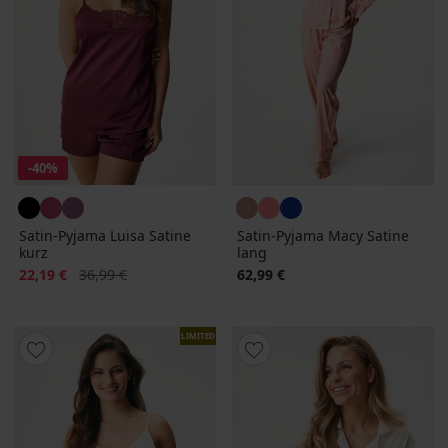
-40%
Satin-Pyjama Luisa Satine
Satin-Pyjama Macy Satine
kurz
lang
Rabatt
Alter Preis
22,19 €
36,99 €
62,99 €
LIMITED