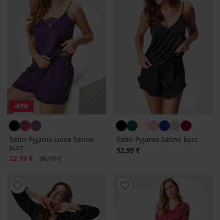
-40%
Satin-Pyjama Luisa Satine
Satin-Pyjama Satine kurz
kurz
52,99 €
Rabatt
Alter Preis
22,19 €
36,99 €