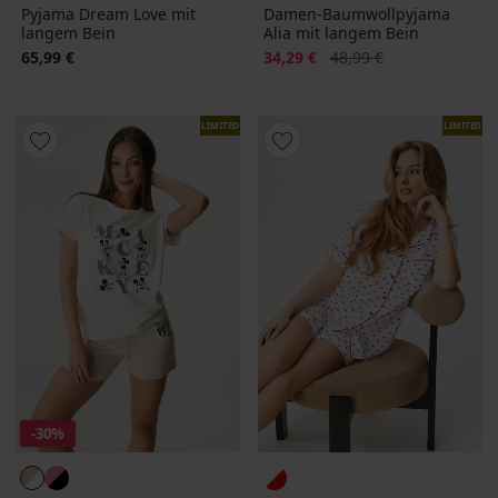
Pyjama Dream Love mit
Damen-Baumwollpyjama
langem Bein
Alia mit langem Bein
Rabatt
Alter Preis
65,99 €
34,29 €
48,99 €
LIMITED
LIMITED
-30%