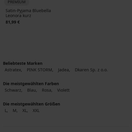
PREMIUM
Satin-Pyjama Bluebella
Leonora kurz
81,99 €
Beliebteste Marken
Astratex
PINK STORM
Jadea
Dkaren Sp. z o.o.
Die meistgewählten Farben
Schwarz
Blau
Rosa
Violett
Die meistgewählten Größen
L
M
XL
XXL