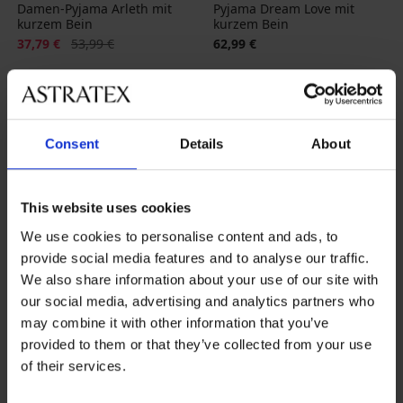
Damen-Pyjama Arleth mit
Pyjama Dream Love mit
kurzem Bein
kurzem Bein
Rabatt
Alter Preis
37,79 €
53,99 €
62,99 €
LIMITED
Consent
Details
About
This website uses cookies
We use cookies to personalise content and ads, to
provide social media features and to analyse our traffic.
We also share information about your use of our site with
our social media, advertising and analytics partners who
may combine it with other information that you’ve
provided to them or that they’ve collected from your use
Sale
-40%
of their services.