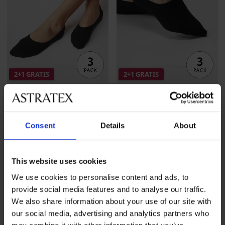
2+1 GRATIS
2+1 GRATIS
3er-PACK Damenfüßlinge
3er-PACK Bambus-
Anna
Hausschuhe Milena
Consent
Details
About
13,99 €
Aktion
2+1 GRATIS
13,99 €
Aktion
2+1 GRATIS
This website uses cookies
We use cookies to personalise content and ads, to
provide social media features and to analyse our traffic.
We also share information about your use of our site with
our social media, advertising and analytics partners who