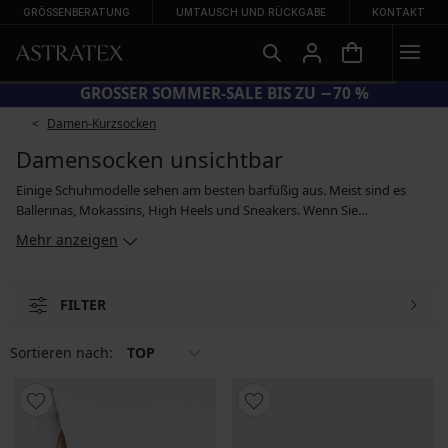
GRÖSSENBERATUNG
UMTAUSCH UND RÜCKGABE
KONTAKT
GROSSER SOMMER-SALE BIS ZU −70 %
Damen-Kurzsocken
Damensocken unsichtbar
Einige Schuhmodelle sehen am besten barfüßig aus. Meist sind es
Ballerinas, Mokassins, High Heels und Sneakers. Wenn Sie
geschlossene Schuhe jedoch nur ungern barfüßig tragen, dann
Mehr anzeigen
empfehlen wir Ihnen Füßlinge, die für andere unsichtbar bleiben.
Füßlinge reichen nur bis zum Spann und sind in Schuhen deshalb
nicht zu sehen. Gleichzeitig bieten sie Ihren Füßen hohen
FILTER
Tragekomfort. Wenn es im Frühling wärmer wird, können diese über
den Sommer bis in den Altweibersommer getragen werden.
Sortieren nach:
TOP