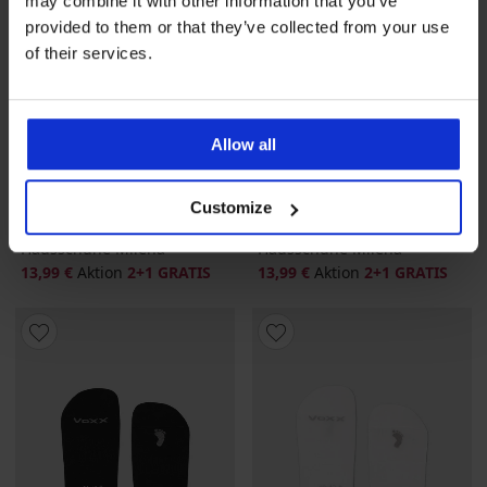
may combine it with other information that you’ve
provided to them or that they’ve collected from your use
of their services.
Allow all
2+1 GRATIS
2+1 GRATIS
Customize
3er-PACK Bambus-
3er-PACK Bambus-
Hausschuhe Milena
Hausschuhe Milena
13,99 €
Aktion
2+1 GRATIS
13,99 €
Aktion
2+1 GRATIS