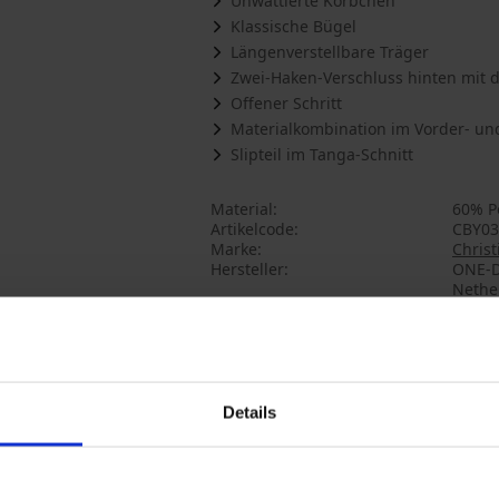
Unwattierte Körbchen
Klassische Bügel
Längenverstellbare Träger
Zwei-Haken-Verschluss hinten mit d
Offener Schritt
Materialkombination im Vorder- un
Slipteil im Tanga-Schnitt
Material
60% Po
Artikelcode
CBY03
Marke
Christ
Hersteller
ONE‑D
Nethe
Das könnte Ihnen gefallen
Details