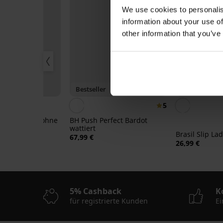
We use cookies to personalis
information about your use of
other information that you’ve
3+1 GRATIS
0%
Bestseller
Bestseller
5
e II wattiert ohne
BH Push Perfect Bardot
wattiert
Brasil Slip L
99 €
67,99 €
26,99 €
5% Cashback
K
für registrierte Kunden
Ei