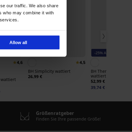
se our traffic. We also share
ers who may combine it with
 services.
Allow all
Bestseller
-25% ALL25
4,6
4,5
BH Simplicity wattiert
BH Themis Lace Nat
wattiert
26,99 €
wattiert
52,99 €
39,74 €
Code:
ALL25
5
Größenratgeber
Finden Sie Ihre passende Größe!