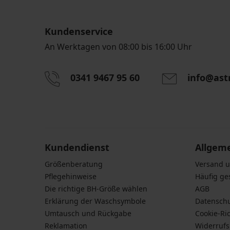
Kundenservice
An Werktagen von 08:00 bis 16:00 Uhr
0341 9467 95 60
info@ast
Durch das Eingeben einer E-Mail-Adresse stimmen S
personenbezogener Daten gemäß den Bedingunge
Daten
zu.
Kundendienst
Allgem
Größenberatung
Versand 
Pflegehinweise
Häufig ge
Die richtige BH-Größe wählen
AGB
Erklärung der Waschsymbole
Datensch
Umtausch und Rückgabe
Cookie-Ric
Reklamation
Widerruf