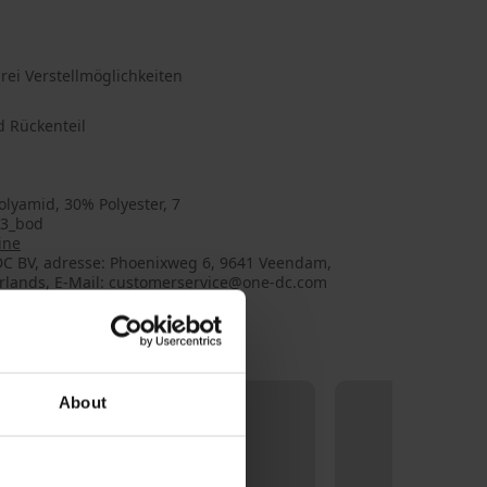
rei Verstellmöglichkeiten
d Rückenteil
lyamid, 30% Polyester, 7
3_bod
ine
C BV, adresse: Phoenixweg 6, 9641 Veendam,
rlands, E-Mail: customerservice@one-dc.com
About