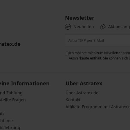
Newsletter
Neuheiten
Aktionsan
ratex.de
ie der Verarbeitung
Ich möchte mich zum Newsletter anme
n zum
Schutz personenbezogener
Ausverkäufe enthält. Sie können sich
eine Informationen
Über Astratex
und Zahlung
Über Astratex.de
stellte Fragen
Kontakt
Affiliate-Programm mit Astratex.
utz
htlinie
sbelehrung