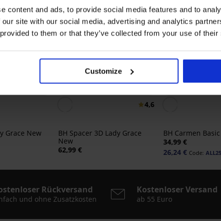
e content and ads, to provide social media features and to analy
 our site with our social media, advertising and analytics partn
 provided to them or that they’ve collected from your use of their
Customize
Bestseller
-25% ALL25
4,6
ady Grace New
BH Spacer 3D Lady Grace
BH Carmen Basic 
New
34,99 €
62,99 €
26,24 €
Code:
ALL2
ostenloser Rückversand
Kostenloser Versand
nfach und ohne Zusatzkosten
ab 55 Euro