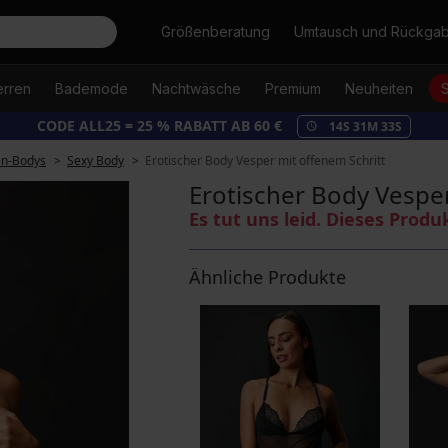
Suche
Größenberatung
Umtausch und Rückga
erren
Bademode
Nachtwäsche
Premium
Neuheiten
CODE ALL25 = 25 % RABATT AB 60 €
14
S
31
M
32
S
n-Bodys
Sexy Body
Erotischer Body Vesper mit offenem Schritt
Erotischer Body Vesper
Es tut uns leid. Dieses Produ
Ähnliche Produkte