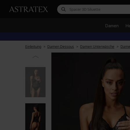
Damen
H
Einleitung
Damen Dessous
Damen Unterwäsche
Dame