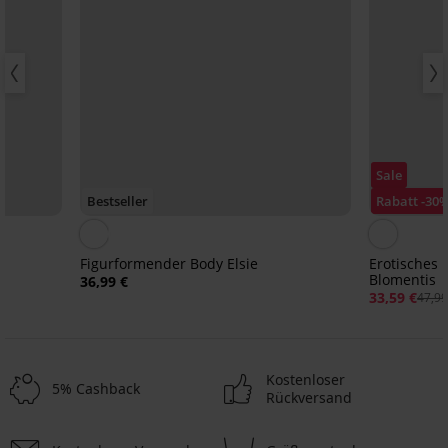
Sale
Bestseller
Rabatt -30
Figurformender Body Elsie
Erotisches 
Blomentis
36,99 €
33,59 €
47,99
Kostenloser
5% Cashback
Rückversand