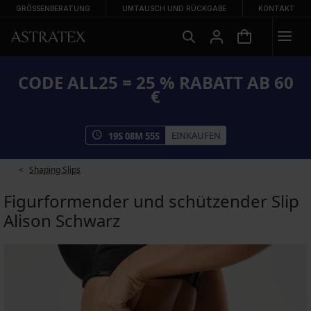
GRÖSSENBERATUNG
UMTAUSCH UND RÜCKGABE
KONTAKT
CODE ALL25 = 25 % RABATT AB 60
€
EINKAUFEN
19
S
08
M
54
S
Shaping Slips
Figurformender und schützender Slip
Alison Schwarz