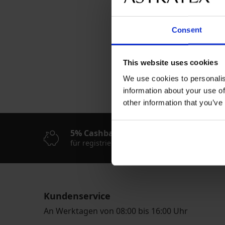
Consent
This website uses cookies
Beliebteste Marken
We use cookies to personalis
Cotonella
information about your use of
other information that you’ve
5% Cashback
K
für registrierte Kunden
Ei
Kundenservice
An Werktagen von 08:00 bis 16:00 Uhr