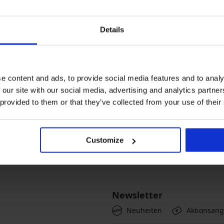
Details
Die meistgewählten Farben
e content and ads, to provide social media features and to analy
Blau
Beige
 our site with our social media, advertising and analytics partn
 provided to them or that they’ve collected from your use of their
ostenloser Rückversand
Kostenloser Versand
Customize
nfach und ohne Zusatzkosten
ab 55 Euro
Newsletter
Neuheiten
Aktionsan