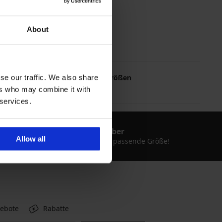
About
Die meistgewählten Größen
se our traffic. We also share
L
XL
M
ers who may combine it with
 services.
Größenratgeber
Allow all
Finden Sie Ihre passende Größe!
gebote
Rabatte