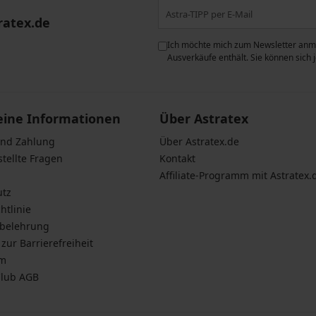
ratex.de
ie der Verarbeitung
Ich möchte mich zum Newsletter anme
n zum
Schutz personenbezogener
Ausverkäufe enthält. Sie können sich
eine Informationen
Über Astratex
und Zahlung
Über Astratex.de
stellte Fragen
Kontakt
Affiliate-Programm mit Astratex.
utz
htlinie
sbelehrung
zur Barrierefreiheit
um
Club AGB