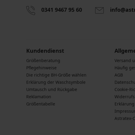
0341 9467 95 60
info@ast
Durch das Eingeben einer E-Mail-Adresse stimmen S
personenbezogener Daten gemäß den Bedingunge
Daten
zu.
Kundendienst
Allgem
Größenberatung
Versand 
Pflegehinweise
Häufig ge
Die richtige BH-Größe wählen
AGB
Erklärung der Waschsymbole
Datensch
Umtausch und Rückgabe
Cookie-Ric
Reklamation
Widerruf
Größentabelle
Erklärung 
Impress
Astratex-