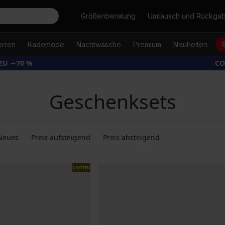
Suche
Größenberatung
Umtausch und Rückga
erren
Bademode
Nachtwäsche
Premium
Neuheiten
ZU −70 %
CO
Geschenksets
Neues
Preis aufsteigend
Preis absteigend
LIMITED