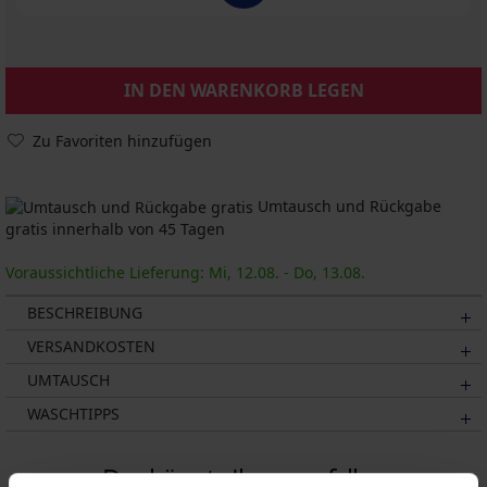
IN DEN WARENKORB LEGEN
Zu Favoriten hinzufügen
Umtausch und Rückgabe
gratis innerhalb von 45 Tagen
Voraussichtliche Lieferung: Mi, 12.08. - Do, 13.08.
BESCHREIBUNG
VERSANDKOSTEN
UMTAUSCH
WASCHTIPPS
Das könnte Ihnen gefallen