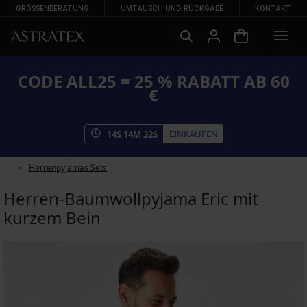
GRÖSSENBERATUNG
UMTAUSCH UND RÜCKGABE
KONTAKT
CODE ALL25 = 25 % RABATT AB 60
€
EINKAUFEN
14
S
14
M
32
S
Herrenpyjamas Sets
Herren-Baumwollpyjama Eric mit
kurzem Bein