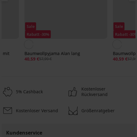
Sale
Sale
Rabatt -30%
Rabatt -30
s mit
Baumwollpyjama Alan lang
Baumwollpy
40,59 €
40,59 €
57,99 €
57,99
Kostenloser
5% Cashback
Rückversand
Kostenloser Versand
Größenratgeber
-30%
-25 % ALL25
-30%
-30%
-25 % ALL25
-25 % ALL25
-25 % ALL25
Sale
Sale
Sale
-30%
-30%
-25 % ALL25
-30%
-30%
ED
ITED
IMITED
LIMITED
LIMITED
LIMITED
LIMITED
LIMITED
LIMITED
Kundenservice