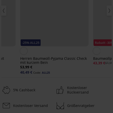
-25% ALL25
Rabatt -30
mit
Herren Baumwoll-Pyjama Classic Check
Baumwollpy
mit kurzem Bein
43,39 €
61,99
53,99 €
40,49 €
Code:
ALL25
Kostenloser
5% Cashback
Rückversand
Kostenloser Versand
Größenratgeber