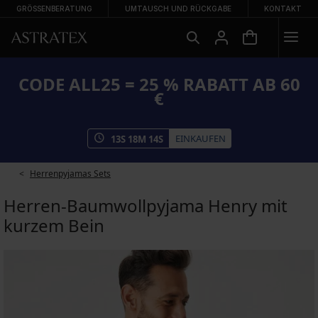
GRÖSSENBERATUNG
UMTAUSCH UND RÜCKGABE
KONTAKT
CODE ALL25 = 25 % RABATT AB 60
€
EINKAUFEN
13
S
18
M
14
S
Herrenpyjamas Sets
Herren-Baumwollpyjama Henry mit
kurzem Bein