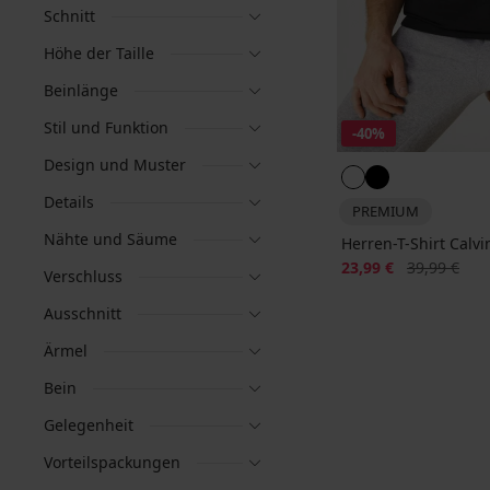
Schnitt
Höhe der Taille
Beinlänge
Stil und Funktion
-40%
Design und Muster
Details
PREMIUM
Nähte und Säume
Herren-T-Shirt Calvi
Rabatt
Alter Preis
23,99 €
39,99 €
Verschluss
Ausschnitt
Ärmel
Bein
Gelegenheit
Vorteilspackungen