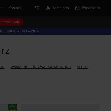
be
Kontakt
Anmelden
Warenkorb
Sommer-Sale
DE BRA20 = BHs −20 %
rz
ERN
WÄRMENDE UND WARME KLEIDUNG
SPORT
NEW
LIMITED