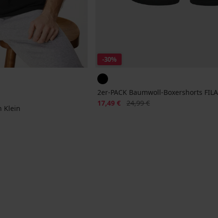
-30%
2er-PACK Baumwoll-Boxershorts FIL
Rabatt
Alter Preis
17,49 €
24,99 €
n Klein