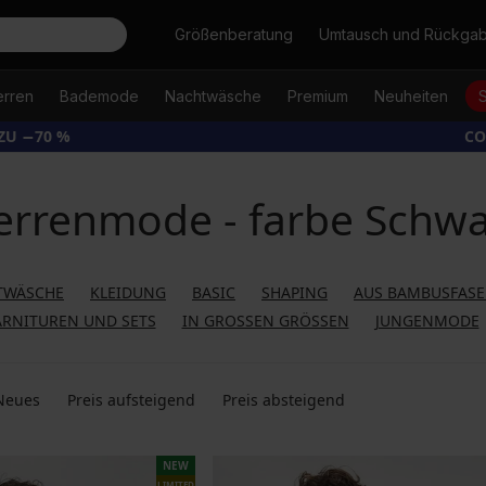
Suche
Größenberatung
Umtausch und Rückga
erren
Bademode
Nachtwäsche
Premium
Neuheiten
ZU −70 %
CO
errenmode - farbe Schwa
TWÄSCHE
KLEIDUNG
BASIC
SHAPING
AUS BAMBUSFAS
RNITUREN UND SETS
IN GROSSEN GRÖSSEN
JUNGENMODE
Neues
Preis aufsteigend
Preis absteigend
NEW
LIMITED