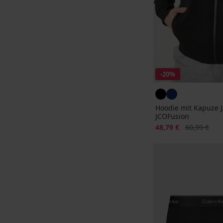
-20%
Hoodie mit Kapuze
JCOFusion
Rabatt
Alter Preis
48,79 €
60,99 €