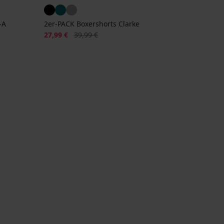
-A
2er-PACK Boxershorts Clarke
Rabatt
Alter Preis
27,99 €
39,99 €