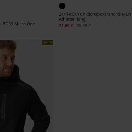
2er-PACK Funktionsboxershorts MEN
Athleten lang
ts BOSS Micro One
Rabatt
Alter Preis
21,69 €
30,99 €
LIMITED