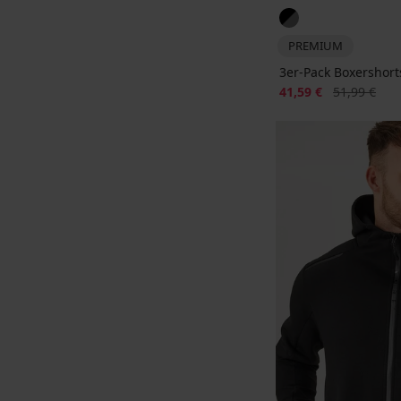
PREMIUM
3er-Pack Boxershor
Rabatt
Alter Preis
41,59 €
51,99 €