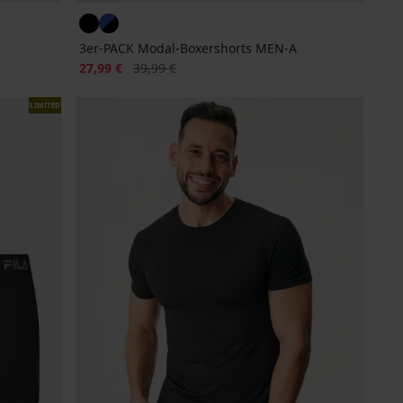
3er-PACK Modal-Boxershorts MEN-A
Rabatt
Alter Preis
27,99 €
39,99 €
LIMITED