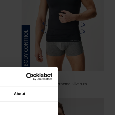
Nahtloses Form-Unterhemd SilverPro
61,99 €
About