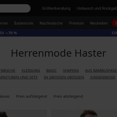
Suche
Größenberatung
Umtausch und Rückga
erren
Bademode
Nachtwäsche
Premium
Neuheiten
ZU −70 %
CO
Herrenmode Haster
TWÄSCHE
KLEIDUNG
BASIC
SHAPING
AUS BAMBUSFAS
RNITUREN UND SETS
IN GROSSEN GRÖSSEN
JUNGENMODE
Neues
Preis aufsteigend
Preis absteigend