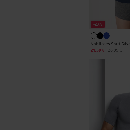
-20%
Nahtloses Shirt Silve
Rabatt
Alter Preis
21,59 €
26,99 €