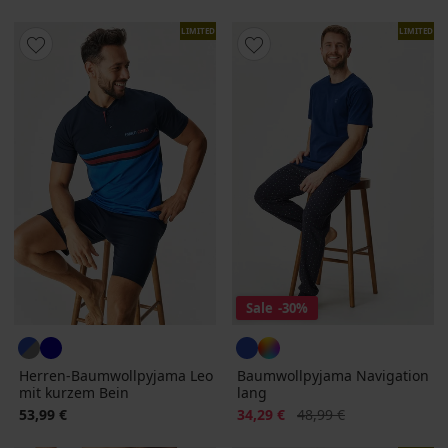
LIMITED
LIMITED
Sale
-30%
Herren-Baumwollpyjama Leo
Baumwollpyjama Navigation
mit kurzem Bein
lang
Rabatt
Alter Preis
53,99 €
34,29 €
48,99 €