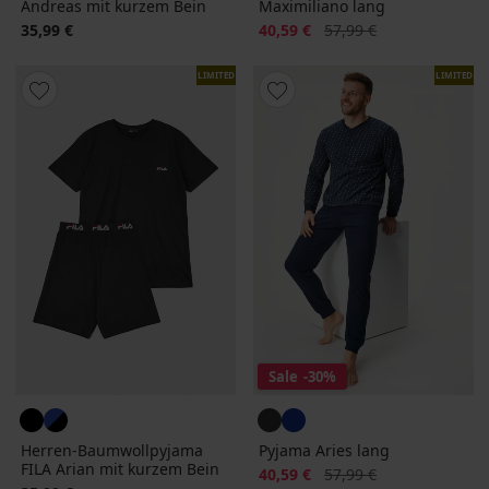
Andreas mit kurzem Bein
Maximiliano lang
Rabatt
Alter Preis
35,99 €
40,59 €
57,99 €
LIMITED
LIMITED
Sale
-30%
Herren-Baumwollpyjama
Pyjama Aries lang
FILA Arian mit kurzem Bein
Rabatt
Alter Preis
40,59 €
57,99 €