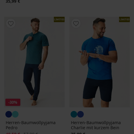
35,99 €
LIMITED
LIMITED
-30%
Herren-Baumwollpyjama
Herren-Baumwollpyjama
Pedro
Charlie mit kurzem Bein
Rabatt
Alter Preis