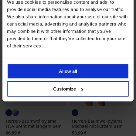
We use cookies to personalise content and ads, to
provide social media features and to analyse our traffic.
We also share information about your use of our site with
LIMITED
LIMITED
our social media, advertising and analytics partners who
may combine it with other information that you’ve
provided to them or that they’ve collected from your use
of their services.
Allow all
Customize
Herren-Baumwollpyjama
Herren-Baumwollpyjama
FILA Brent mit langem Bein
Michael mit kurzem Bein
66,99 €
53,99 €