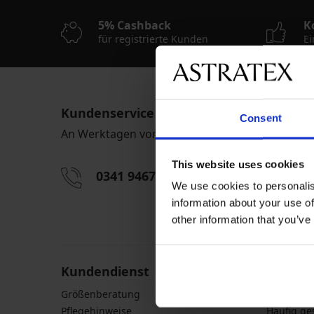
5% Cashback
K
für registrierte Kunden
Ei
Kundenservice
Consent
An Werktagen von 08:00 bis 16:00 Uhr
This website uses cookies
0341 9467 95 60
info@ast
We use cookies to personalis
Durch das Eingeben einer E-Mail-Adresse stimmen S
information about your use of
personenbezogener Daten gemäß den Bedingunge
other information that you’ve
Daten
zu.
Kundendienst
Allgem
Größenberatung
Versand 
Pflegehinweise
Häufig ge