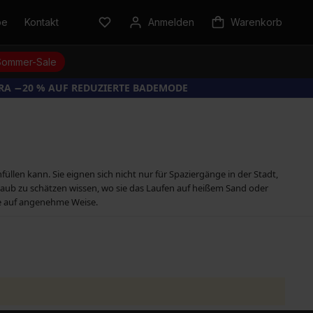
be
Kontakt
Anmelden
Warenkorb
Sommer-Sale
TRA −20 % AUF REDUZIERTE BADEMODE
len kann. Sie eignen sich nicht nur für Spaziergänge in der Stadt,
ub zu schätzen wissen, wo sie das Laufen auf heißem Sand oder
ße auf angenehme Weise.