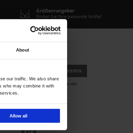
Größenratgeber
Finden Sie Ihre passende Größe!
About
gebote
Rabatte
ABONNIEREN
se our traffic. We also share
lden, der Hinweise auf Aktionen, Rabatte oder
ers who may combine it with
 jederzeit kostenlos vom Bezug abmelden.
 services.
Sicher einkaufen
Allow all