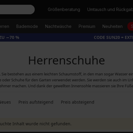
Suche
Größenberatung
Umtausch und Rückga
erren
Bademode
Nachtwäsche
Premium
Neuheiten
ZU −70 %
CODE SUN20 = EX
Herrenschuhe
Sie bestehen aus einem leichten Schaumstoff, in den man sogar Wasser einfül
oder Schuhe für den Garten verwendet werden. Sie werden sie auch im Urla
ehmer machen. Und dank der gewellten Innensohle massieren sie Ihre Fü
Neues
Preis aufsteigend
Preis absteigend
uchte Inhalt wurde nicht gefunden.