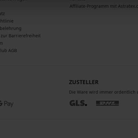
Affiliate-Programm mit Astratex.
utz
htlinie
sbelehrung
zur Barrierefreiheit
um
Club AGB
ZUSTELLER
Die Ware wird immer ordentlich u