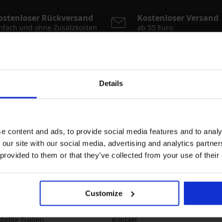
ostenloser Rückversand
Kostenloser Versand
nfach und ohne Zusatzkosten
ab 55 Euro
Newsletter
Details
Neuheiten
Aktionsan
ratex.de
e content and ads, to provide social media features and to analy
ie der Verarbeitung
Ich möchte mich zum Newsletter anme
 our site with our social media, advertising and analytics partn
n zum
Schutz personenbezogener
Ausverkäufe enthält. Sie können sich
 provided to them or that they’ve collected from your use of their
eine Informationen
Über Astratex
Customize
und Zahlung
Über Astratex.de
stellte Fragen
Kontakt