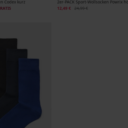
en Codex kurz
2er-PACK Sport-Wollsocken Powrix h
Rabatt
Alter Preis
GRATIS
12,49 €
24,99 €