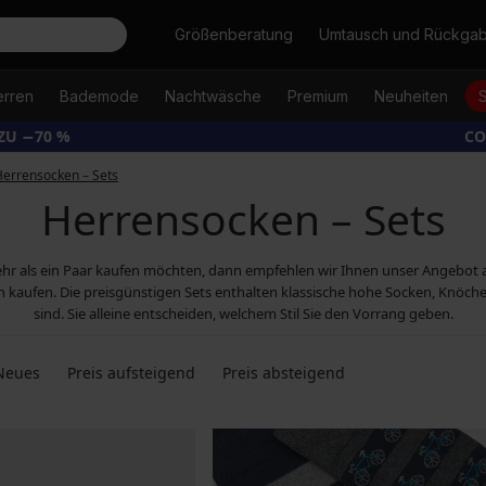
Suche
Größenberatung
Umtausch und Rückga
erren
Bademode
Nachtwäsche
Premium
Neuheiten
ZU −70 %
CO
Herrensocken – Sets
Herrensocken – Sets
hr als ein Paar kaufen möchten, dann empfehlen wir Ihnen unser Angebot 
eln kaufen. Die preisgünstigen Sets enthalten klassische hohe Socken, Knöche
sind. Sie alleine entscheiden, welchem Stil Sie den Vorrang geben.
Neues
Preis aufsteigend
Preis absteigend