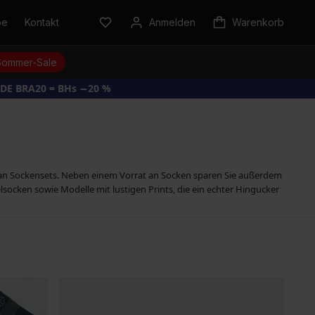
be
Kontakt
Anmelden
Warenkorb
Sommer-Sale
DE BRA20 = BHs −20 %
an Sockensets. Neben einem Vorrat an Socken sparen Sie außerdem
lsocken sowie Modelle mit lustigen Prints, die ein echter Hingucker