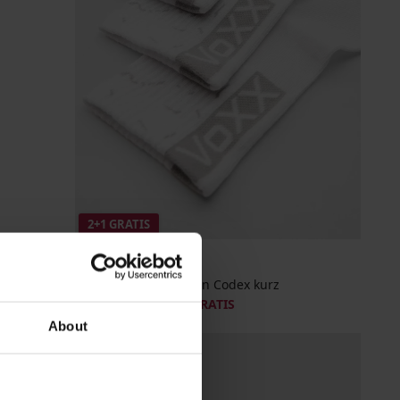
2+1 GRATIS
3er-PACK Sportsocken Codex kurz
18,99 €
Aktion
2+1 GRATIS
About
LIMITED