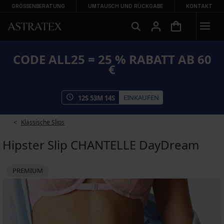
GRÖSSENBERATUNG
UMTAUSCH UND RÜCKGABE
KONTAKT
CODE ALL25 = 25 % RABATT AB 60
€
EINKAUFEN
12
S
53
M
14
S
Klassische Slips
Hipster Slip CHANTELLE DayDream
PREMIUM