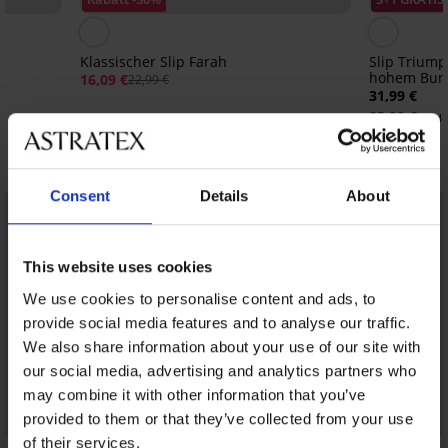
Klassischer Slip Farah
Slip Triump
hohem Bun
16,09 €
22,99 €
31,99 €
23,99 €
Code
Entdecken Sie ähnliche Stücke
Consent
Details
About
LIMITED
LIMITED
This website uses cookies
We use cookies to personalise content and ads, to
provide social media features and to analyse our traffic.
We also share information about your use of our site with
our social media, advertising and analytics partners who
may combine it with other information that you’ve
provided to them or that they’ve collected from your use
of their services.