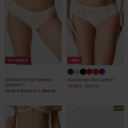
3+1 GRATIS
-40%
Klassischer Slip Bamboo
Klassischer Slip Carmen
Jacquard
Rabatt
Alter Preis
12,59 €
20,99 €
26,99 €
Aktion
3+1 GRATIS
LIMITED
LIMITED