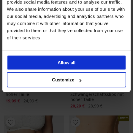
provide social media features and to analyse our traffic.
We also share information about your use of our site with
our social media, advertising and analytics partners who
may combine it with other information that you’ve
provided to them or that they’ve collected from your use
of their services.
Allow all
-20%
-30%
Customize
Klassischer Slip Evia mit
2er-PACK
hoher Taille
Schwangerschaftsslips mit
hoher Taille
Rabatt
Alter Preis
19,99 €
24,99 €
Rabatt
Alter Preis
20,29 €
28,99 €
LIMITED