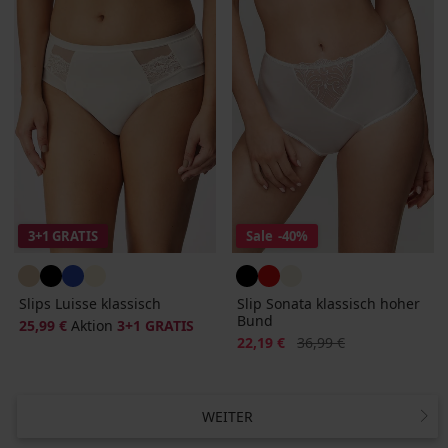
3+1 GRATIS
Sale
-40%
Slips Luisse klassisch
Slip Sonata klassisch hoher
Bund
25,99 €
Aktion
3+1 GRATIS
Rabatt
Alter Preis
22,19 €
36,99 €
WEITER