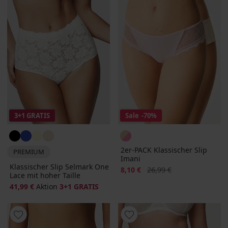
3+1 GRATIS
Sale
-70%
2er-PACK Klassischer Slip
PREMIUM
Imani
Klassischer Slip Selmark One
Rabatt
Alter Preis
8,10 €
26,99 €
Lace mit hoher Taille
41,99 €
Aktion
3+1 GRATIS