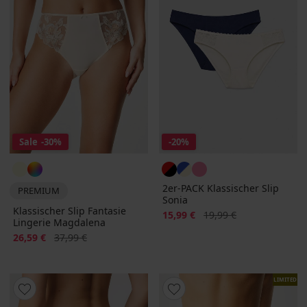
Sale
-30%
-20%
2er-PACK Klassischer Slip
PREMIUM
Sonia
Klassischer Slip Fantasie
Rabatt
Alter Preis
15,99 €
19,99 €
Lingerie Magdalena
Rabatt
Alter Preis
26,59 €
37,99 €
LIMITED