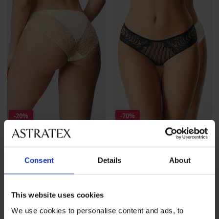
-20%
-70%
Slip Chic klassisch
2er-PACK Klassischer Slip
Emersyn
Rabatt
Alter Preis
11,99 €
14,99 €
Consent
Details
About
Rabatt
Alter Preis
8,40 €
27,99 €
This website uses cookies
We use cookies to personalise content and ads, to