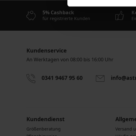
5% Cashback
K
für registrierte Kunden
Ei
Kundenservice
An Werktagen von 08:00 bis 16:00 Uhr
0341 9467 95 60
info@ast
Durch das Eingeben einer E-Mail-Adresse stimmen S
personenbezogener Daten gemäß den Bedingunge
Daten
zu.
Kundendienst
Allgem
Größenberatung
Versand 