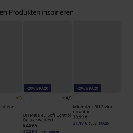
ren Produkten inspirieren
-20% BRA20
-20% BRA20
5
4,5
lättend
Minimizer BH Elvira
unwattiert
BH Maia 4D Soft Control
38,99 €
Deluxe wattiert
31,19 €
Code:
BRA20
52,99 €
42,39 €
Code:
BRA20