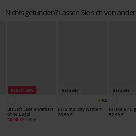
Nichts gefunden? Lassen Sie sich von ande
Rabatt -50%
Bestseller
Bestseller
4,5
BH Soft Lace II wattiert
BH Simplicity wattiert
BH Maia 4D g
ohne Bügel
26,99 €
52,99 €
20,00 €
39,99 €