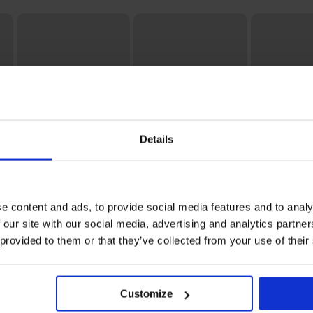
Details
3+1 GRATIS
Bestseller
-20% BRA20
Bestseller
5
e content and ads, to provide social media features and to analy
BH DIVA by IVA
BH Spacer Flexicup
Figurformend
 our site with our social media, advertising and analytics partn
unwattiert
Dotted Mesh II
Simple Push-
hohem Bund
52,99 €
44,99 €
20,99 €
 provided to them or that they’ve collected from your use of their
35,99 €
Code:
BRA20
MEHR ANZEIGEN
Customize