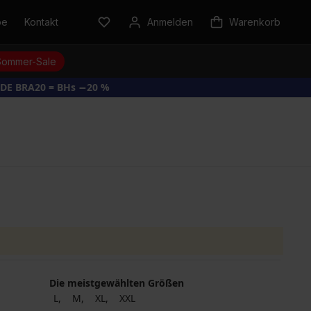
be
Kontakt
Anmelden
Warenkorb
Sommer-Sale
DE BRA20 = BHs −20 %
Die meistgewählten Größen
L
M
XL
XXL