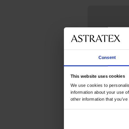
Consent
Bestseller
This website uses cookies
We use cookies to personalis
BH Spacer Delicate
information about your use of
Flower
52,99 €
other information that you’ve