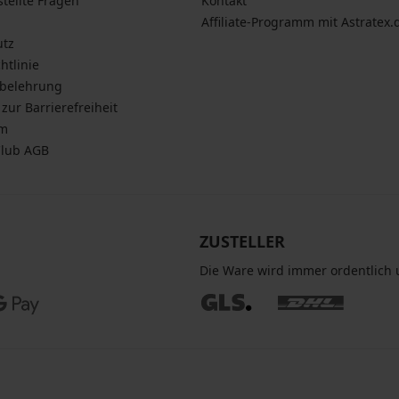
stellte Fragen
Kontakt
Affiliate-Programm mit Astratex.
utz
htlinie
sbelehrung
zur Barrierefreiheit
um
Club AGB
ZUSTELLER
Die Ware wird immer ordentlich u