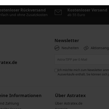
ostenloser Rückversand
Kostenloser Versand
nfach und ohne Zusatzkosten
ab 55 Euro
Newsletter
Neuheiten
Aktionsan
ratex.de
ie der Verarbeitung
Ich möchte mich zum Newsletter anme
n zum
Schutz personenbezogener
Ausverkäufe enthält. Sie können sich
eine Informationen
Über Astratex
und Zahlung
Über Astratex.de