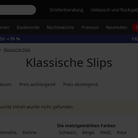
Suche
Größenberatung
Umtausch und Rückga
erren
Bademode
Nachtwäsche
Premium
Neuheiten
ZU −70 %
CO
Klassische Slips
Klassische Slips
Neues
Preis aufsteigend
Preis absteigend
uchte Inhalt wurde nicht gefunden.
Die meistgewählten Farben
otonella
Dorina
Schwarz
Beige
Weiß
Rosa