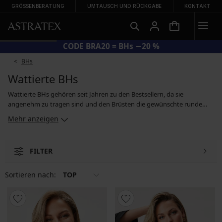
GRÖSSENBERATUNG
UMTAUSCH UND RÜCKGABE
KONTAKT
CODE BRA20 = BHs −20 %
BHs
Wattierte BHs
Wattierte BHs gehören seit Jahren zu den Bestsellern, da sie
angenehm zu tragen sind und den Brüsten die gewünschte runde
Form verleihen. Die wattierten, geformten Körbchen bieten den
Mehr anzeigen
Brüsten optimalen Halt und Stütze, sie heben die Brüste an und
formen sie leicht. Kurz gesagt werden die Vorzüge betont und
kleinere Schönheitsfehler kaschiert. Wattierte BHs werden aus Spitze,
FILTER
in glatter Ausführung und mit unterschiedlichen Arten von Trägern
angeboten. Diese können fest angenäht, abnehmbar oder verstellbar
sein, um am Rücken überkreuzt werden zu können.
Sortieren nach:
TOP