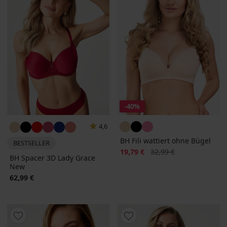
-40%
4,6
BH Fili wattiert ohne Bügel
BESTSELLER
Rabatt
Alter Preis
19,79 €
32,99 €
BH Spacer 3D Lady Grace
New
62,99 €