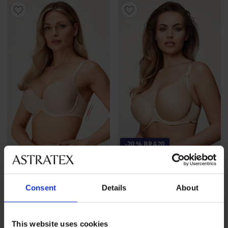
-20 % BRA20
4,5
BH Maia 4D Soft Control
BESTSELLER
Deluxe wattiert
Consent
Details
About
BH Spacer 3D Siluette
52,99 €
straffend
code
BRA20
62,99 €
This website uses cookies