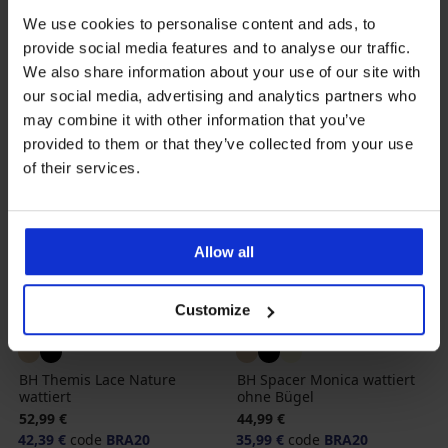
We use cookies to personalise content and ads, to
provide social media features and to analyse our traffic.
We also share information about your use of our site with
our social media, advertising and analytics partners who
may combine it with other information that you’ve
provided to them or that they’ve collected from your use
of their services.
Allow all
Customize
-20 % BRA20
-20 % BRA20
BH Themis Lace Nature
BH Spacer Monica wattiert
wattiert
ohne Bügel
52,99 €
44,99 €
42,39 €
code
BRA20
35,99 €
code
BRA20