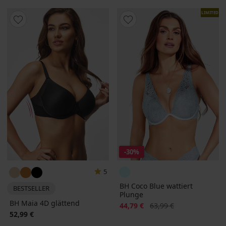
LIMITED
-30%
5
BH Coco Blue wattiert
BESTSELLER
Plunge
BH Maia 4D glättend
Rabatt
Alter Preis
44,79 €
63,99 €
52,99 €