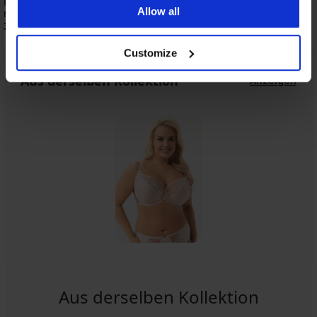
Klassischer Slip Triumph Ladyform Soft
Klassischer Slip Milli
Allow all
mit hohem Bund
36,99 €
31,99 €
Customize
Aus derselben Kollektion
Anzeigen
Aus derselben Kollektion