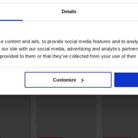
3+1 GRATIS
3+1 GRATIS
Details
la
Klassischer Slip Laura
3er-PACK Klassische
Höschen Lana Floral Spit
15,99 €
26,99 €
e content and ads, to provide social media features and to analy
Entdecken Sie ähnliche Stücke
 our site with our social media, advertising and analytics partn
 provided to them or that they’ve collected from your use of their
Customize