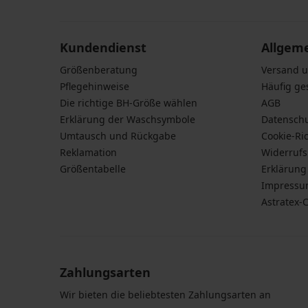
Daten
zu.
Slip
Slip
Slip
Slip
Myron
Laser
Bianca
Chic
mit
Lace
klassisch
14,99
Modal
11,99
€
Kundendienst
11,99
Allgem
7,49
€
Aktion
€
€
Größenberatung
Aktion
Versand 
3+1
14,99
Aktion
3+1
GRATIS
Pflegehinweise
Häufig ge
€
3+1
GRATIS
Die richtige BH-Größe wählen
AGB
GRATIS
Erklärung der Waschsymbole
Datensch
Umtausch und Rückgabe
Cookie-Ric
Reklamation
Widerruf
Größentabelle
Erklärung 
Impress
Astratex-
Zahlungsarten
Wir bieten die beliebtesten Zahlungsarten an