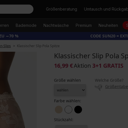
Suche
Größenberatung
Umtausch und Rückga
erren
Bademode
Nachtwäsche
Premium
Neuheiten
ZU −70 %
CODE SUN20 = EX
-Slips
Klassischer Slip Pola Spitze
Klassischer Slip Pola Sp
16,99 €
Aktion
3+1 GRATIS
Größe wählen
Welche Größe?
Größentabe
Farbe wählen:
Stückzahl: