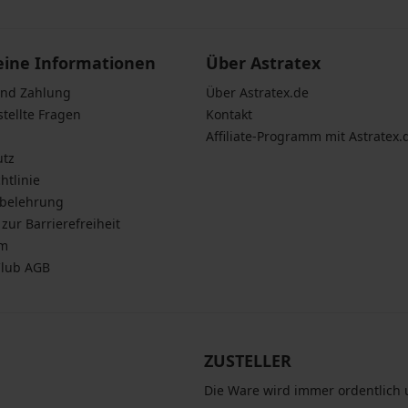
eine Informationen
Über Astratex
und Zahlung
Über Astratex.de
stellte Fragen
Kontakt
Affiliate-Programm mit Astratex.
utz
htlinie
sbelehrung
zur Barrierefreiheit
um
Club AGB
ZUSTELLER
Die Ware wird immer ordentlich u