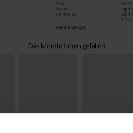
EAN
59037
Marke
Lapin
Hersteller
Lapine
619 Kr
Mehr anzeigen
Das könnte Ihnen gefallen