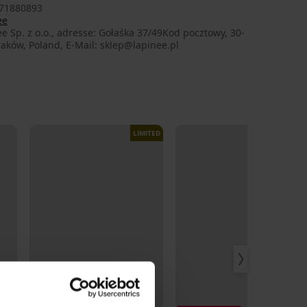
71880893
ee
e Sp. z o.o., adresse: Gołaśka 37/49Kod pocztowy, 30-
aków, Poland, E-Mail: sklep@lapinee.pl
LIMITED
Sale