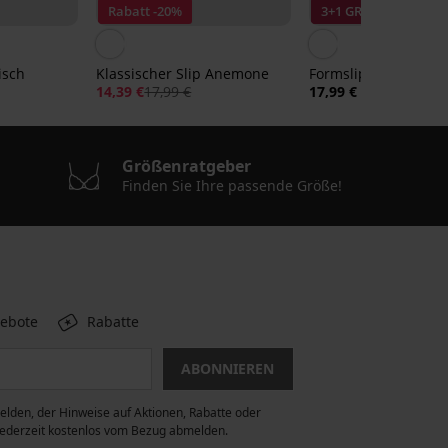
Rabatt -20%
3+1 GRATIS
isch
Klassischer Slip Anemone
Formslip Iga
14,39 €
17,99 €
17,99 €
Größenratgeber
Finden Sie Ihre passende Größe!
gebote
Rabatte
ABONNIEREN
lden, der Hinweise auf Aktionen, Rabatte oder
 jederzeit kostenlos vom Bezug abmelden.