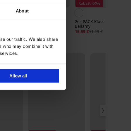
Rabatt -50%
Rabatt -50%
About
Klassischer Slip Greta
2er-PACK Klassischer Slip
ze
Bellamy
8,99 €
17,99 €
15,99 €
31,99 €
se our traffic. We also share
ers who may combine it with
 services.
Allow all