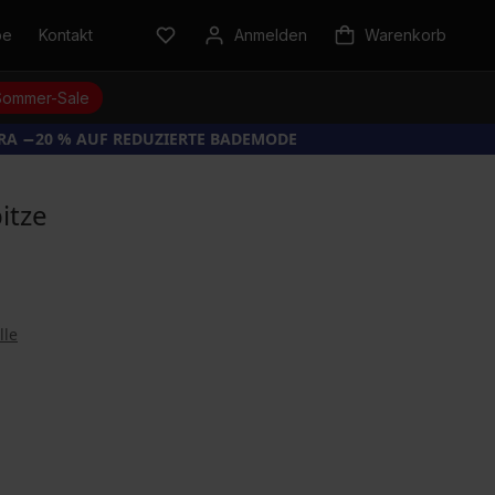
be
Kontakt
Anmelden
Warenkorb
Sommer-Sale
TRA −20 % AUF REDUZIERTE BADEMODE
itze
lle