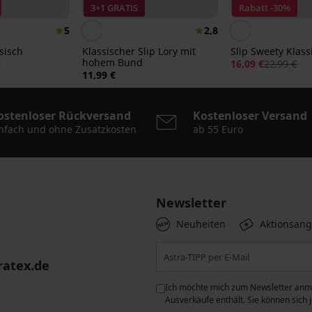
3+1 GRATIS
Rabatt -30%
5
2,8
ssisch
Klassischer Slip Lory mit
Slip Sweety Klass
hohem Bund
€
16,09 €
22,99 €
11,99 €
ostenloser Rückversand
Kostenloser Versand
nfach und ohne Zusatzkosten
ab 55 Euro
Newsletter
Neuheiten
Aktionsan
ratex.de
ie der Verarbeitung
Ich möchte mich zum Newsletter anme
n zum
Schutz personenbezogener
Ausverkäufe enthält. Sie können sich