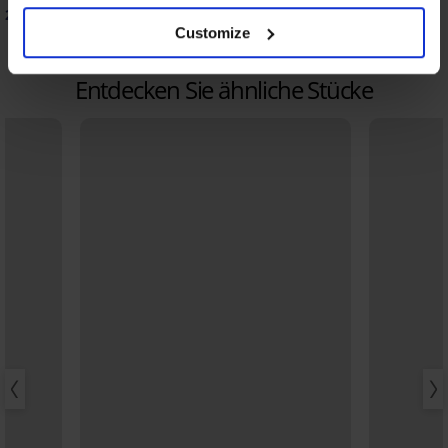
20,40 €
17,20 €
Code:
GET20
Code:
GET20
Customize
Entdecken Sie ähnliche Stücke