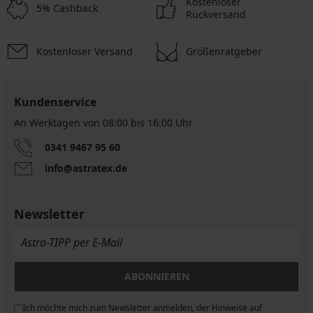
Kostenloser
5% Cashback
Rückversand
Kostenloser Versand
Größenratgeber
Sale
-57%
Kundenservice
An Werktagen von 08:00 bis 16:00 Uhr
0341 9467 95 60
info@astratex.de
Damen-
T-
Shirt
Newsletter
Melani
lange
Ärmel
8,70
€
ABONNIEREN
20,29
€
Ich möchte mich zum Newsletter anmelden, der Hinweise auf