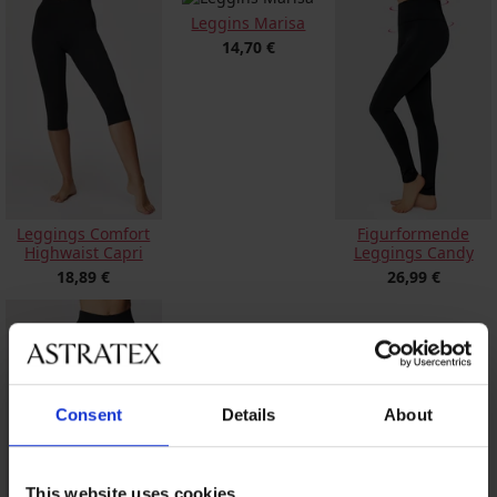
Leggins Marisa
14,70 €
Leggings Comfort
Figurformende
Highwaist Capri
Leggings Candy
18,89 €
26,99 €
Consent
Details
About
This website uses cookies