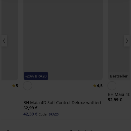
-20% BRA20
Bestseller
5
4,5
BH Maia 4D
52,99 €
BH Maia 4D Soft Control Deluxe wattiert
52,99 €
42,39 €
Code:
BRA20