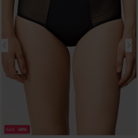
Sale
-60%