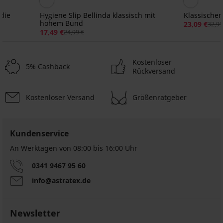
 die
Hygiene Slip Bellinda klassisch mit
Klassischer
hohem Bund
23,09 €
32,99
17,49 €
24,99 €
Kostenloser
5% Cashback
Rückversand
Kostenloser Versand
Größenratgeber
3+1 GRATIS
3+1 GRATIS
3+1 GRATIS
ED
Kundenservice
An Werktagen von 08:00 bis 16:00 Uhr
2er-
Menstruationsslip
PACK
Bellinda
2er-
0341 9467 95 60
Menstruationsslip
für
PACK
Moon
die
info@astratex.de
Menstruationsslip
für
mittelstarken
Moon
sehr
T...
für
starke
den
19,99
Newsletter
Ta...
Tag
€