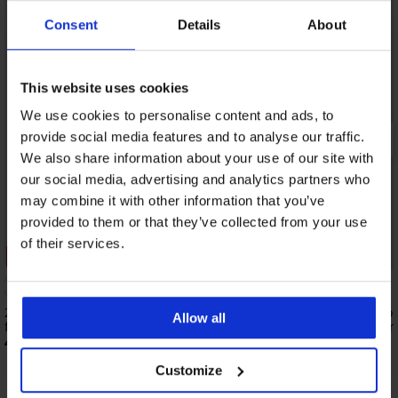
Consent
Details
About
This website uses cookies
We use cookies to personalise content and ads, to
provide social media features and to analyse our traffic.
We also share information about your use of our site with
our social media, advertising and analytics partners who
may combine it with other information that you’ve
provided to them or that they’ve collected from your use
Sale
of their services.
3+1 GRATIS
Rabatt -40%
2er-PACK Moon Menstruationshöschen
2er-PACK Menstruation
Allow all
für stärkere Tage
stärkere und sehr star
40,99 €
24,59 €
40,99 €
Customize
Entdecken Sie ähnliche Stücke