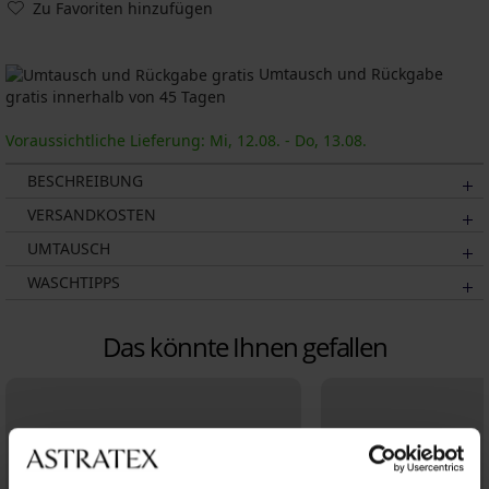
Zu Favoriten hinzufügen
Umtausch und Rückgabe
gratis innerhalb von 45 Tagen
Voraussichtliche Lieferung: Mi, 12.08. - Do, 13.08.
BESCHREIBUNG
VERSANDKOSTEN
UMTAUSCH
WASCHTIPPS
Das könnte Ihnen gefallen