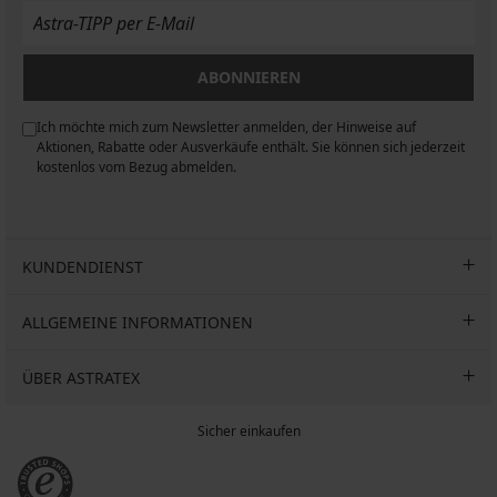
Beige
40,99
Aktion
€
40,99
3+1
Aktion
€
GRATIS
3+1
Aktion
ABONNIEREN
GRATIS
3+1
GRATIS
Ich möchte mich zum Newsletter anmelden, der Hinweise auf
n
Aktionen, Rabatte oder Ausverkäufe enthält. Sie können sich jederzeit
kostenlos vom Bezug abmelden.
KUNDENDIENST
ALLGEMEINE INFORMATIONEN
ÜBER ASTRATEX
Sicher einkaufen