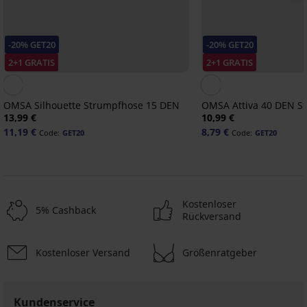
-20% GET20
-20% GET20
2+1 GRATIS
2+1 GRATIS
OMSA Silhouette Strumpfhose 15 DEN
OMSA Attiva 40 DEN S
13,99 €
10,99 €
11,19 €
8,79 €
Code:
GET20
Code:
GET20
Kostenloser
5% Cashback
Rückversand
Kostenloser Versand
Größenratgeber
-20%
2+1 GRATIS
-30%
-30%
-30%
2+1 GRATIS
-30%
2+1 GRATIS
-20 % GET20
-20 % GET20
-20 % GET20
-20 % GET20
-20 % GET20
-20 % GET20
-20 % GET20
-20 % GET20
Kundenservice