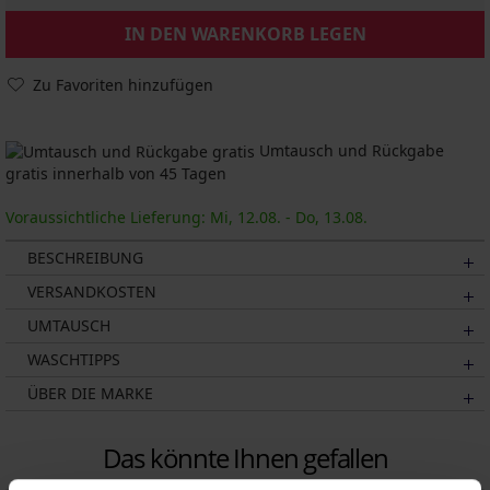
IN DEN WARENKORB LEGEN
Zu Favoriten hinzufügen
Umtausch und Rückgabe
gratis innerhalb von 45 Tagen
Voraussichtliche Lieferung: Mi, 12.08. - Do, 13.08.
BESCHREIBUNG
VERSANDKOSTEN
UMTAUSCH
WASCHTIPPS
ÜBER DIE MARKE
Das könnte Ihnen gefallen