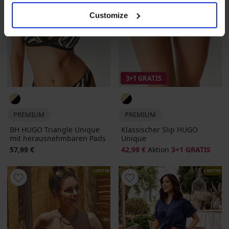
Customize
3+1 GRATIS
PREMIUM
PREMIUM
BH HUGO Triangle Unique
Klassischer Slip HUGO
mit herausnehmbaren Pads
Unique
57,99 €
42,99 €
Aktion
3+1 GRATIS
LIMITED
LIMITED