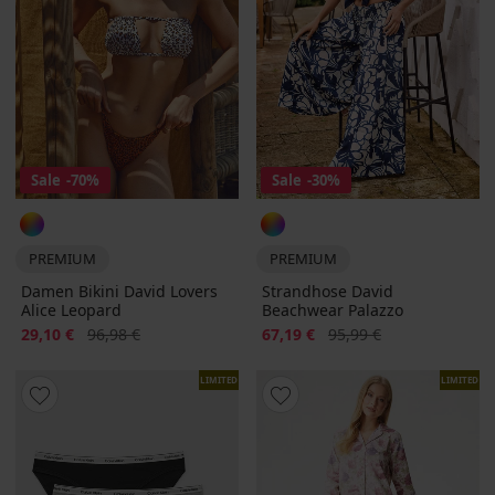
Sale
-70%
Sale
-30%
PREMIUM
PREMIUM
Damen Bikini David Lovers
Strandhose David
Alice Leopard
Beachwear Palazzo
Rabatt
Alter Preis
Rabatt
Alter Preis
29,10 €
96,98 €
67,19 €
95,99 €
LIMITED
LIMITED