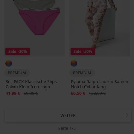
Sale
-30%
Sale
-50%
PREMIUM
PREMIUM
3er-PACK Klassische Slips
Pyjama Ralph Lauren Sateen
Calvin Klein Icon Logo
Notch Collar lang
Rabatt
Alter Preis
Rabatt
Alter Preis
41,99 €
59,99 €
66,50 €
132,99 €
WEITER
Seite 1/5