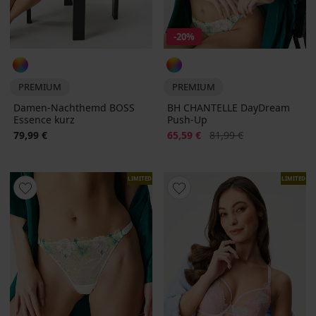
-20%
PREMIUM
PREMIUM
Damen-Nachthemd BOSS
BH CHANTELLE DayDream
Essence kurz
Push-Up
Rabatt
Alter Preis
79,99 €
65,59 €
81,99 €
LIMITED
LIMITED