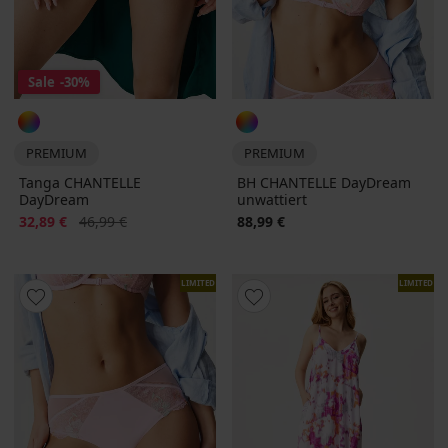
Sale
-30%
PREMIUM
PREMIUM
Tanga CHANTELLE
BH CHANTELLE DayDream
DayDream
unwattiert
Rabatt
Alter Preis
32,89 €
46,99 €
88,99 €
LIMITED
LIMITED