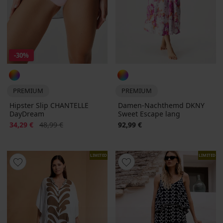
-30%
PREMIUM
PREMIUM
Hipster Slip CHANTELLE
Damen-Nachthemd DKNY
DayDream
Sweet Escape lang
Rabatt
Alter Preis
34,29 €
48,99 €
92,99 €
LIMITED
LIMITED