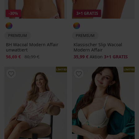
-30%
3+1 GRATIS
PREMIUM
PREMIUM
BH Wacoal Modern Affair
Klassischer Slip Wacoal
unwattiert
Modern Affair
Rabatt
Alter Preis
56,69 €
80,99 €
35,99 €
Aktion
3+1 GRATIS
LIMITED
LIMITED