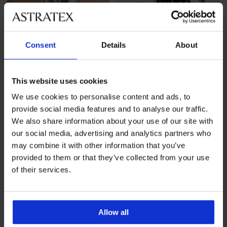
Consent
Details
About
-30%
-50%
This website uses cookies
We use cookies to personalise content and ads, to
PREMIUM
PREMIUM
provide social media features and to analyse our traffic.
We also share information about your use of our site with
Strandkleid David Hermione
Strand-Overall Iconique Lila
Rabatt
Alter Preis
Rabatt
Alter Preis
90,29 €
128,99 €
61,99 €
123,99 €
our social media, advertising and analytics partners who
may combine it with other information that you’ve
provided to them or that they’ve collected from your use
LIMITED
LIMITED
of their services.
Allow all