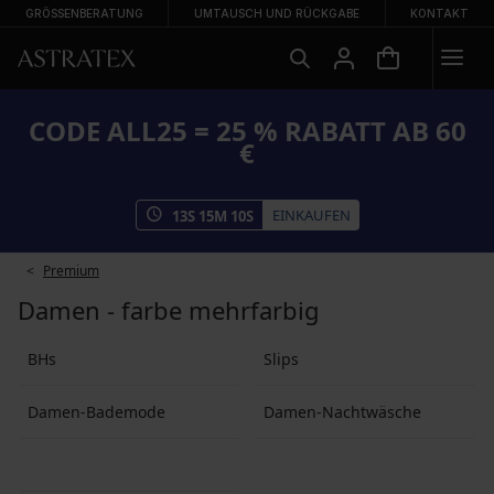
GRÖSSENBERATUNG
UMTAUSCH UND RÜCKGABE
KONTAKT
CODE ALL25 = 25 % RABATT AB 60
€
EINKAUFEN
13
S
15
M
09
S
Premium
Damen - farbe mehrfarbig
BHs
Slips
Damen-Bademode
Damen-Nachtwäsche