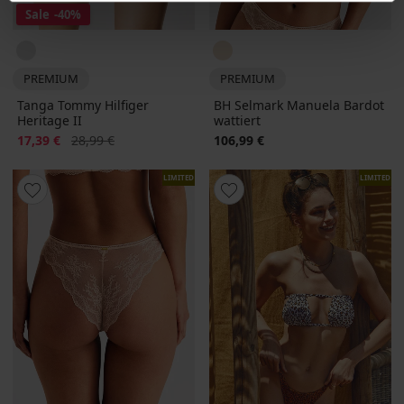
Sale
-40%
PREMIUM
PREMIUM
Tanga Tommy Hilfiger
BH Selmark Manuela Bardot
Heritage II
wattiert
Rabatt
Alter Preis
17,39 €
28,99 €
106,99 €
LIMITED
LIMITED