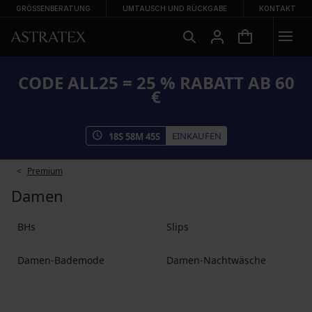
GRÖSSENBERATUNG
UMTAUSCH UND RÜCKGABE
KONTAKT
CODE ALL25 = 25 % RABATT AB 60
€
EINKAUFEN
18
S
58
M
45
S
Premium
Damen
BHs
Slips
Damen-Bademode
Damen-Nachtwäsche