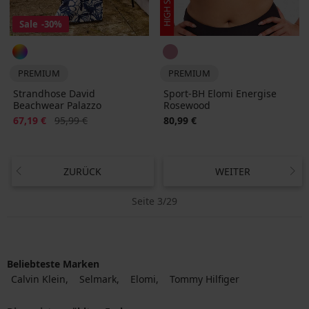
Sale
-30%
PREMIUM
PREMIUM
Strandhose David
Sport-BH Elomi Energise
Beachwear Palazzo
Rosewood
Rabatt
Alter Preis
67,19 €
95,99 €
80,99 €
ZURÜCK
WEITER
Seite 3/29
Beliebteste Marken
Calvin Klein
Selmark
Elomi
Tommy Hilfiger