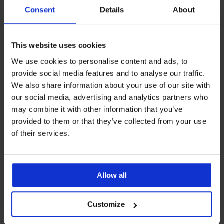
Consent
Details
About
PREMIUM
PREMIUM
Klassischer Slip Fantasie
BH Tommy Hilfiger Heritage
This website uses cookies
Magdalena mit erhöhtem
II Bralette wattiert
We use cookies to personalise content and ads, to
B...
Rabatt
Alter Preis
35,99 €
59,99 €
36,99 €
Aktion
3+1 GRATIS
provide social media features and to analyse our traffic.
We also share information about your use of our site with
LIMITED
LIMITED
our social media, advertising and analytics partners who
may combine it with other information that you’ve
provided to them or that they’ve collected from your use
of their services.
Allow all
Customize