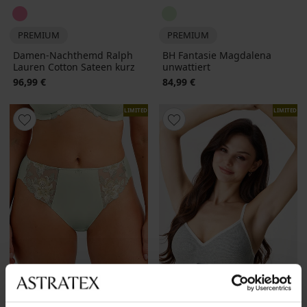
PREMIUM
PREMIUM
Damen-Nachthemd Ralph
BH Fantasie Magdalena
Lauren Cotton Sateen kurz
unwattiert
96,99 €
84,99 €
LIMITED
LIMITED
3+1 GRATIS
Sale
-40%