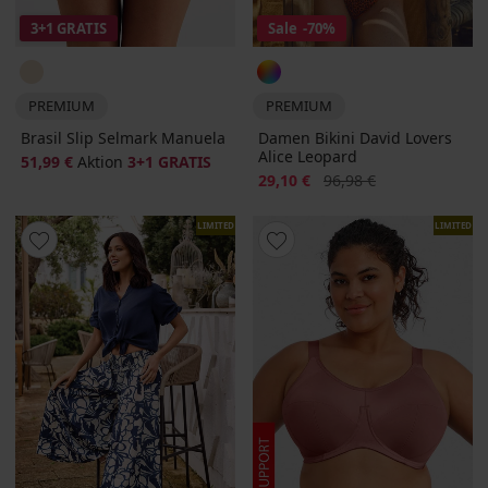
3+1 GRATIS
Sale
-70%
PREMIUM
PREMIUM
Brasil Slip Selmark Manuela
Damen Bikini David Lovers
Alice Leopard
51,99 €
Aktion
3+1 GRATIS
Rabatt
Alter Preis
29,10 €
96,98 €
LIMITED
LIMITED