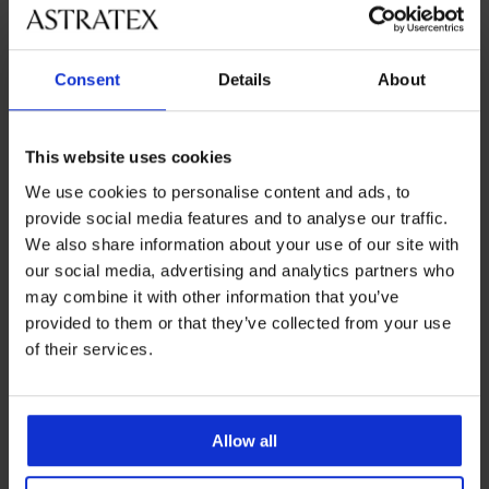
Consent
Details
About
-20%
This website uses cookies
PREMIUM
PREMIUM
3er-PACK Baumwoll-T-Shirt
3er-Pack Boxershorts BOSS
We use cookies to personalise content and ads, to
BOSS Classic
Revive
provide social media features and to analyse our traffic.
Rabatt
Alter Preis
61,99 €
46,39 €
57,99 €
We also share information about your use of our site with
our social media, advertising and analytics partners who
may combine it with other information that you’ve
LIMITED
LIMITED
provided to them or that they’ve collected from your use
of their services.
Allow all