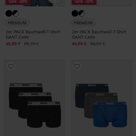
Sale
-30%
Sale
-30%
PREMIUM
PREMIUM
2er-PACK Baumwoll-T-Shirt
2er-PACK Baumwoll-T-Shirt
GANT Cade
GANT Cade
Rabatt
Alter Preis
Rabatt
Alter Preis
46,89 €
66,99 €
46,89 €
66,99 €