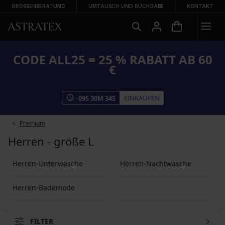
GRÖSSENBERATUNG
UMTAUSCH UND RÜCKGABE
KONTAKT
CODE ALL25 = 25 % RABATT AB 60
€
EINKAUFEN
09
S
30
M
34
S
Premium
Herren - größe L
Herren-Unterwäsche
Herren-Nachtwäsche
Herren-Bademode
FILTER