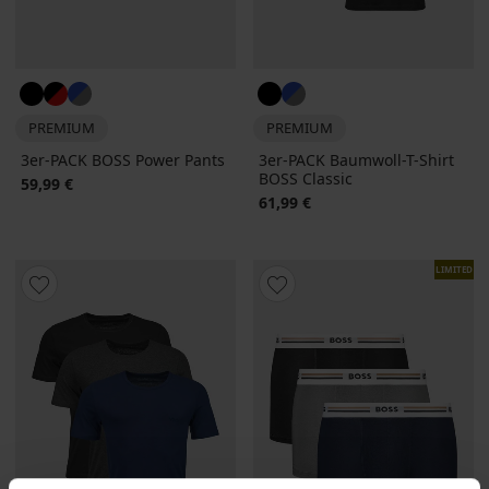
PREMIUM
PREMIUM
3er-PACK BOSS Power Pants
3er-PACK Baumwoll-T-Shirt
BOSS Classic
59,99 €
61,99 €
LIMITED