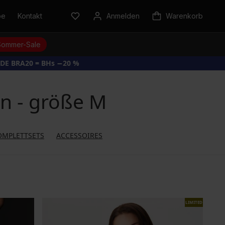
be
Kontakt
Anmelden
Warenkorb
Sommer-Sale
DE BRA20 = BHs −20 %
n - größe M
OMPLETTSETS
ACCESSOIRES
LIMITED