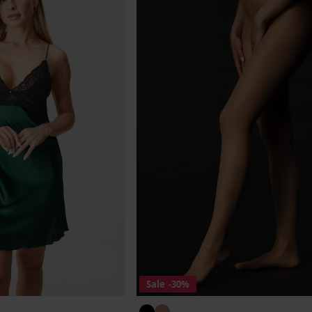
Sale
-30%