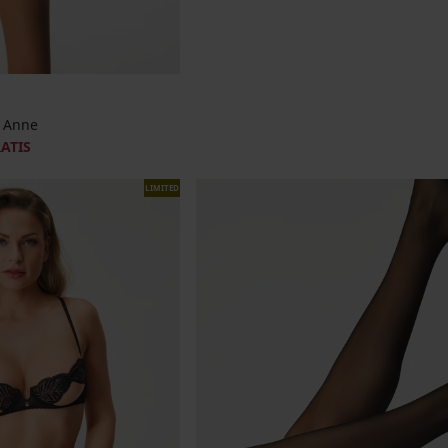
e Anne
RATIS
LIMITED