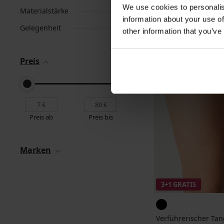
We use cookies to personalis
Materialstärke
information about your use of
Gelegenheit
other information that you’ve
Preis
Preis ab
Preis bis
Marken
3+1 GRATIS
Verführerischer Ta