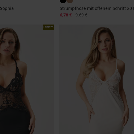
Sophia
Strumpfhose mit offenem Schritt 20
Rabatt
Alter Preis
6,78 €
9,69 €
LIMITED