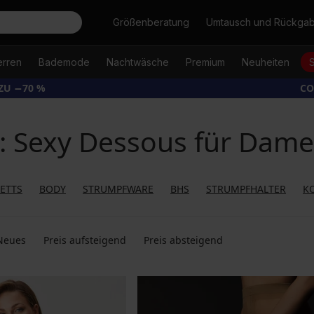
Suche
Größenberatung
Umtausch und Rückga
erren
Bademode
Nachtwäsche
Premium
Neuheiten
ZU −70 %
CO
: Sexy Dessous für Dame
ETTS
BODY
STRUMPFWARE
BHS
STRUMPFHALTER
K
Neues
Preis aufsteigend
Preis absteigend