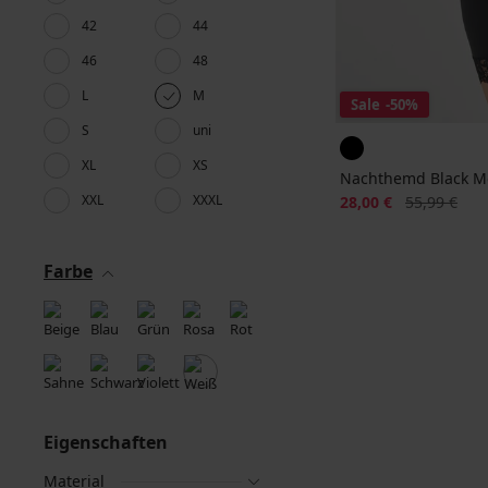
42
44
46
48
L
M
Sale
-50%
S
uni
XL
XS
Nachthemd Black M
XXL
XXXL
Rabatt
Alter Preis
28,00 €
55,99 €
Farbe
Eigenschaften
Material