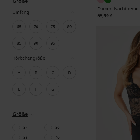
Größe
Damen-Nachthemd 
Umfang
55,99 €
65
70
75
80
85
90
95
Körbchengröße
A
B
C
D
E
F
G
Größe
34
36
38
40