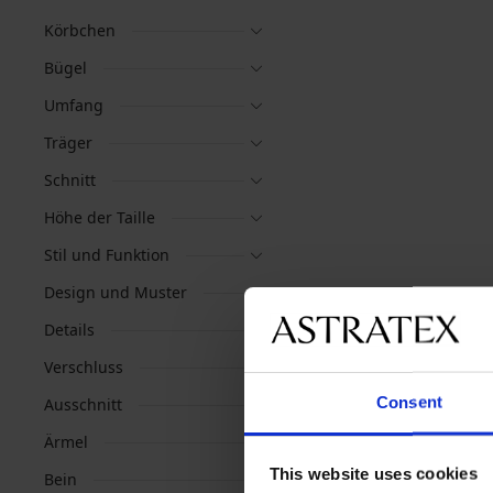
Körbchen
Bügel
Umfang
Träger
Schnitt
Höhe der Taille
Stil und Funktion
Design und Muster
Details
Verschluss
Consent
Ausschnitt
Ärmel
This website uses cookies
Bein