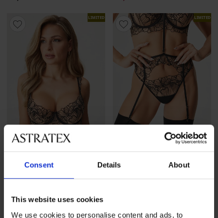
LIMITED
LIMITED
Sale
-30%
Consent
Details
About
PREMIUM
PREMIUM
This website uses cookies
BH Bluebella Amarosa
Strumpfgürtel Bluebella
unwattiert
Amarosa
We use cookies to personalise content and ads, to