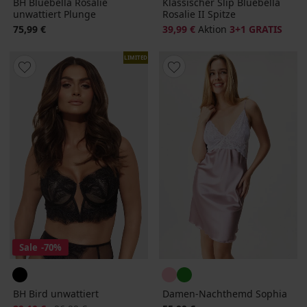
BH Bluebella Rosalie
Klassischer Slip Bluebella
unwattiert Plunge
Rosalie II Spitze
75,99 €
39,99 €
Aktion
3+1 GRATIS
LIMITED
Sale
-70%
BH Bird unwattiert
Damen-Nachthemd Sophia