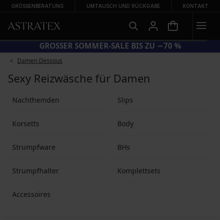
GRÖSSENBERATUNG
UMTAUSCH UND RÜCKGABE
KONTAKT
CODE BRA20 = BHs −20 %
Damen Dessous
Sexy Reizwäsche für Damen
Nachthemden
Slips
Korsetts
Body
Strumpfware
BHs
Strumpfhalter
Komplettsets
Accessoires