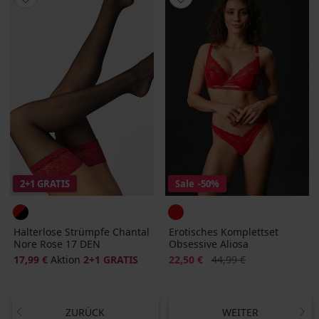
2+1 GRATIS
Sale
-50%
Halterlose Strümpfe Chantal
Erotisches Komplettset
Nore Rose 17 DEN
Obsessive Aliosa
Rabatt
Alter Preis
17,99 €
Aktion
2+1 GRATIS
22,50 €
44,99 €
ZURÜCK
WEITER