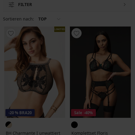
FILTER
Sortieren nach:
TOP
LIMITED
-20 % BRA20
Sale
-40%
BH Charmante I unwattiert
Komplettset Floris