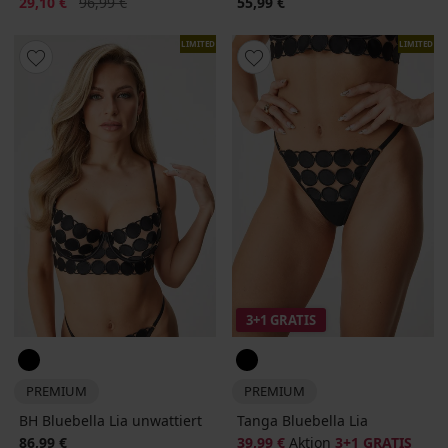
Rabatt
Alter Preis
29,10 €
96,99 €
55,99 €
LIMITED
LIMITED
3+1 GRATIS
PREMIUM
PREMIUM
BH Bluebella Lia unwattiert
Tanga Bluebella Lia
86,99 €
39,99 €
Aktion
3+1 GRATIS