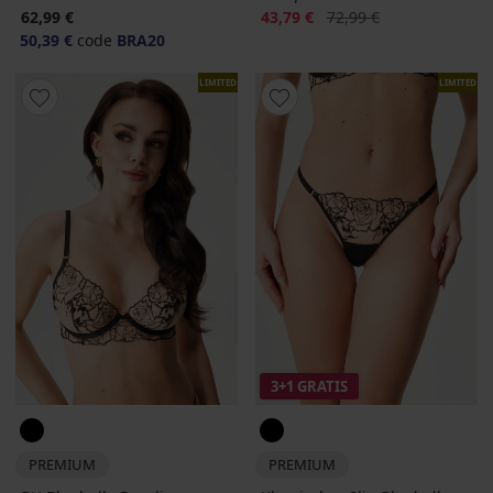
Rabatt
Alter Preis
62,99 €
43,79 €
72,99 €
50,39 €
code
BRA20
LIMITED
LIMITED
3+1 GRATIS
PREMIUM
PREMIUM