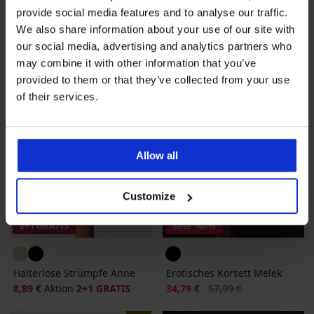
Rabatt
Alter Preis
62,29 €
88,99 €
57,99 €
provide social media features and to analyse our traffic.
We also share information about your use of our site with
our social media, advertising and analytics partners who
may combine it with other information that you’ve
provided to them or that they’ve collected from your use
of their services.
Allow all
Customize
2+1 GRATIS
Sale
-40%
Halterlose Strümpfe Anne
Erotisches Korsett Melek
Rabatt
Alter Preis
8,89 €
Aktion
2+1 GRATIS
34,79 €
57,99 €