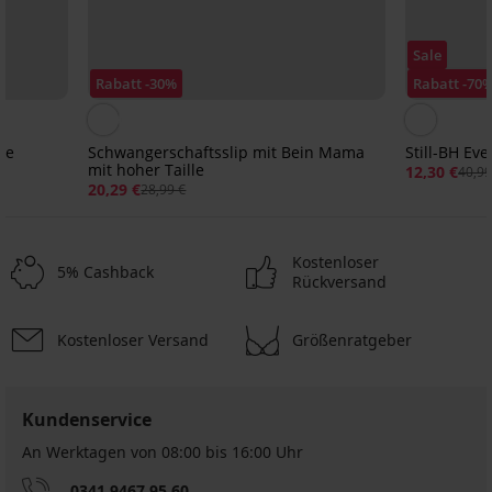
Sale
Rabatt -30%
Rabatt -70
ne
Schwangerschaftsslip mit Bein Mama
Still-BH Ev
mit hoher Taille
12,30 €
40,99
20,29 €
28,99 €
Kostenloser
5% Cashback
Rückversand
Kostenloser Versand
Größenratgeber
Kundenservice
An Werktagen von 08:00 bis 16:00 Uhr
0341 9467 95 60