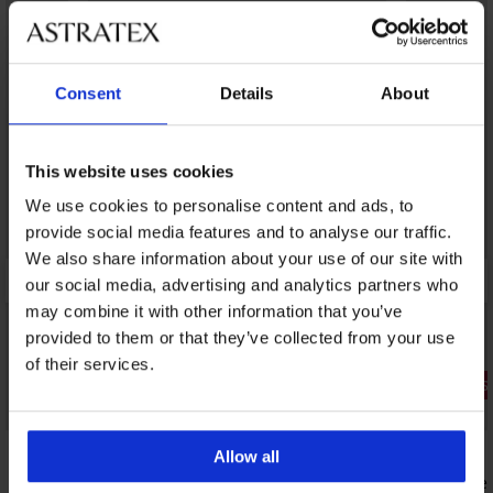
Consent
Details
About
This website uses cookies
We use cookies to personalise content and ads, to
provide social media features and to analyse our traffic.
We also share information about your use of our site with
our social media, advertising and analytics partners who
may combine it with other information that you’ve
provided to them or that they’ve collected from your use
of their services.
3+1 GRATIS
3+1 GRATIS
Bestseller
Allow all
3er-PACK Klassische Slips Katrin
Figurforme