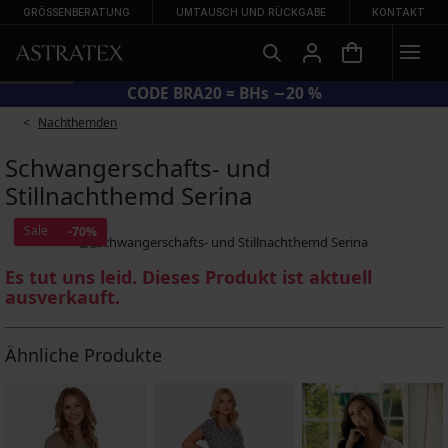
GRÖSSENBERATUNG
UMTAUSCH UND RÜCKGABE
KONTAKT
CODE BRA20 = BHs −20 %
Nachthemden
Schwangerschafts- und
Stillnachthemd Serina
Sale
-70%
Es tut uns leid. Dieses Produkt ist aktuell
ausverkauft.
Ähnliche Produkte