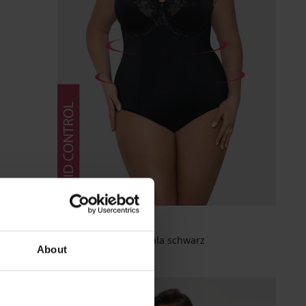
Damen Formbody Gala schwarz
About
53,99 €