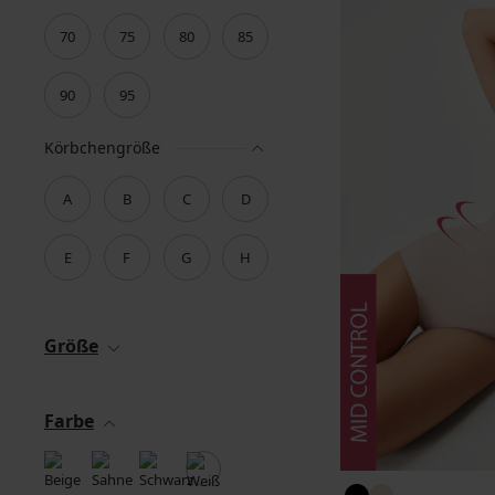
70
75
80
85
90
95
Körbchengröße
A
B
C
D
E
F
G
H
Größe
Farbe