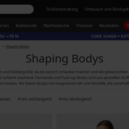
Suche
Größenberatung
Umtausch und Rückga
erren
Bademode
Nachtwäsche
Premium
Neuheiten
ZU −70 %
CODE SUN20 = EX
Shaping Bodys
Shaping Bodys
rm und Kleidergröße, da sie optisch schlanker machen und die gewünschten
sehr schlank machend. Formende und Push-up-Bodys sind aus speziellen Stoff
t bieten. Wir bieten Bodys mit integriertem BH und Modelle, die unterhal
Neues
Preis aufsteigend
Preis absteigend