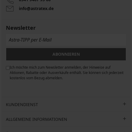
2er-
info@astratex.de
PACK
Socken
Kompressionssocken
Morfan
3er-
Sprinter
knöchelhoch
Pack
knöchelhoch
Newsletter
4,05
Baumwollsocken
19,99
FILA
€
€
Invisible
5,79
knöchelhoch
Aktion
€
2+1
11,99
3,24
ABONNIEREN
GRATIS
€
€
15,99
Aktion
code
€
Ich möchte mich zum Newsletter anmelden, der Hinweise auf
2+1
GET20
code
n
Aktionen, Rabatte oder Ausverkäufe enthält. Sie können sich jederzeit
GRATIS
GET20
kostenlos vom Bezug abmelden.
9,59
€
code
GET20
KUNDENDIENST
ALLGEMEINE INFORMATIONEN