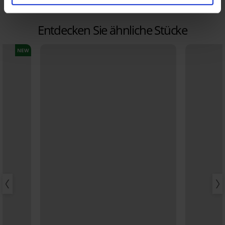
5,27 €
Code:
GET20
Entdecken Sie ähnliche Stücke
NEW