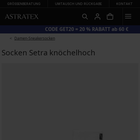
GRÖSSENBERATUNG
UMTAUSCH UND RÜCKGABE
KONTAKT
GROSSER SOMMER-SALE BIS ZU −70 %
Damen-Sneakersocken
Socken Setra knöchelhoch