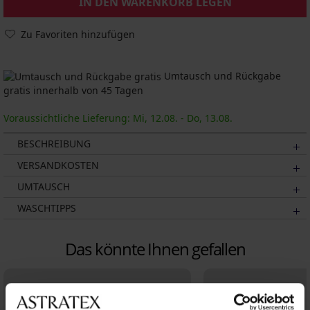
IN DEN WARENKORB LEGEN
Zu Favoriten hinzufügen
Umtausch und Rückgabe
gratis innerhalb von 45 Tagen
Voraussichtliche Lieferung: Mi, 12.08. - Do, 13.08.
BESCHREIBUNG
VERSANDKOSTEN
UMTAUSCH
WASCHTIPPS
Das könnte Ihnen gefallen