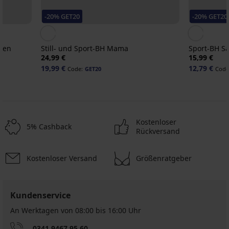
-20% GET20
-20% GET20
ken
Still- und Sport-BH Mama
Sport-BH S
24,99 €
15,99 €
19,99 €
12,79 €
Code:
GET20
Code
Kostenloser
5% Cashback
Rückversand
Kostenloser Versand
Größenratgeber
-30%
2+1 GRATIS
2+1 GRATIS
-20 % GET20
-20 % GET20
-20 % GET20
ED
Kundenservice
An Werktagen von 08:00 bis 16:00 Uhr
0341 9467 95 60