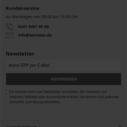
-25 % ALL25
-25 % ALL25
Kundenservice
An Werktagen von 08:00 bis 16:00 Uhr
Sport-
BH
Sport-
0341 9467 95 60
Mary
BH
schwarz
info@astratex.de
Zari
wattiert
42,99
ohne
€
Bügel
32,24
Newsletter
44,99
€
€
code
ALL25
33,74
€
code
ABONNIEREN
ALL25
Ich möchte mich zum Newsletter anmelden, der Hinweise auf
n
Aktionen, Rabatte oder Ausverkäufe enthält. Sie können sich jederzeit
kostenlos vom Bezug abmelden.