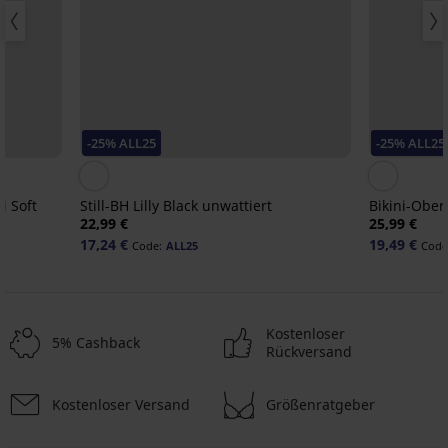
-25% ALL25
-25% ALL25
 Soft
Still-BH Lilly Black unwattiert
Bikini-Obert
22,99 €
25,99 €
17,24 €
19,49 €
Code:
ALL25
Code
Kostenloser
5% Cashback
Rückversand
Kostenloser Versand
Größenratgeber