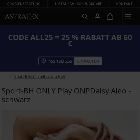
GRÖSSENBERATUNG
UMTAUSCH UND RÜCKGABE
KONTAKT
CODE ALL25 = 25 % RABATT AB 60
€
EINKAUFEN
15
S
13
M
25
S
Sport-BHs mit mittlerem Halt
Sport-BH ONLY Play ONPDaisy Aleo -
schwarz