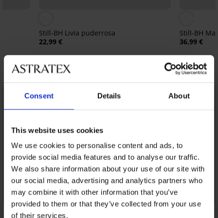
Still-BH Livia puderrosa
Still-BH Ma
22,99 €
36,99 €
Entdecken Sie ähnliche Stücke
Consent
Details
About
This website uses cookies
We use cookies to personalise content and ads, to
provide social media features and to analyse our traffic.
We also share information about your use of our site with
our social media, advertising and analytics partners who
may combine it with other information that you’ve
provided to them or that they’ve collected from your use
of their services.