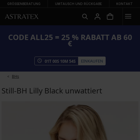
GRÖSSENBERATUNG
UMTAUSCH UND RÜCKGABE
KONTAKT
CODE ALL25 = 25 % RABATT AB 60
€
EINKAUFEN
01
T
00
S
10
M
54
S
BHs
Still-BH Lilly Black unwattiert