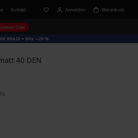
be
Kontakt
Anmelden
Warenkorb
Sommer-Sale
DE BRA20 = BHs −20 %
matt 40 DEN
lle