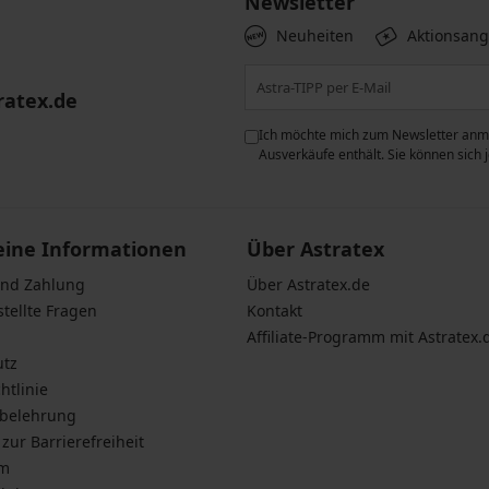
Newsletter
Neuheiten
Aktionsan
ratex.de
ie der Verarbeitung
Ich möchte mich zum Newsletter anme
n zum
Schutz personenbezogener
Ausverkäufe enthält. Sie können sich
eine Informationen
Über Astratex
und Zahlung
Über Astratex.de
stellte Fragen
Kontakt
Affiliate-Programm mit Astratex.
utz
htlinie
sbelehrung
zur Barrierefreiheit
um