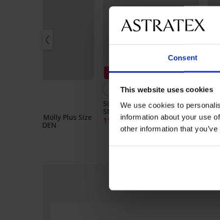
Consent
2+1 GRATIS
Rabatt -30%
R
This website uses cookies
Schwangerschafts-
Fig
We use cookies to personalis
Strumpfhose Mamma 20
Bas
Strumpfhose Molly Plus Size
information about your use of
DEN
11,19 €
15,99 €
10,
PLUS SIZE 20 DEN
other information that you’ve
13,99 €