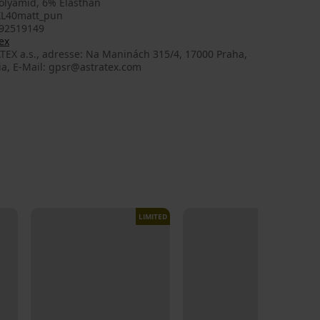
olyamid, 6% Elasthan
XL40matt_pun
92519149
ex
TEX a.s., adresse: Na Maninách 315/4, 17000 Praha,
ia, E-Mail: gpsr@astratex.com
LIMITED