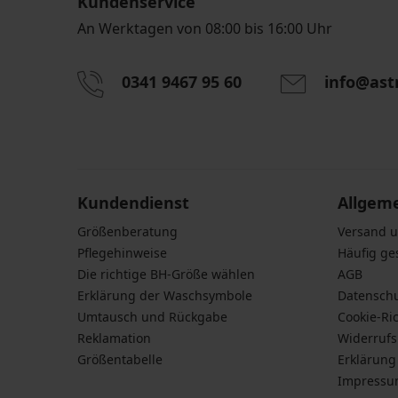
Kundenservice
An Werktagen von 08:00 bis 16:00 Uhr
0341 9467 95 60
info@ast
Durch das Eingeben einer E-Mail-Adresse stimmen S
personenbezogener Daten gemäß den Bedingunge
Daten
zu.
Kundendienst
Allgem
Größenberatung
Versand 
Pflegehinweise
Häufig ge
Die richtige BH-Größe wählen
AGB
Erklärung der Waschsymbole
Datensch
Umtausch und Rückgabe
Cookie-Ric
Reklamation
Widerruf
Größentabelle
Erklärung 
Impress