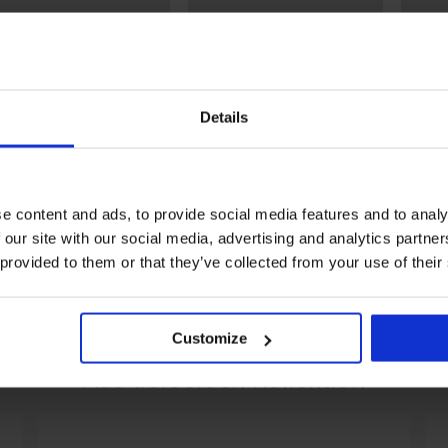
Details
abatt -30%
2+1 GRATIS
Rabat
urformende Strumpfhose
Strumpfhose Chic Calze 20
2er-P
e content and ads, to provide social media features and to analy
ic Push-Up 20 DEN
DEN
Strump
 our site with our social media, advertising and analytics partn
49 €
14,99 €
14,99 €
9,49 €
1
 provided to them or that they’ve collected from your use of their
Customize
Aus derselben Kollektion