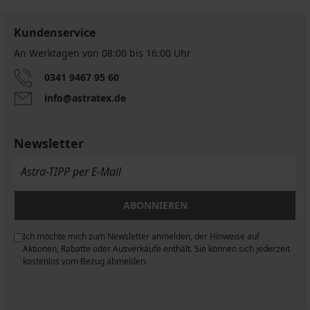
-30%
Kundenservice
An Werktagen von 08:00 bis 16:00 Uhr
0341 9467 95 60
info@astratex.de
Body
Demi
Newsletter
ohne
Ärmel
23,79
€
33,99
ABONNIEREN
€
Ich möchte mich zum Newsletter anmelden, der Hinweise auf
n
Aktionen, Rabatte oder Ausverkäufe enthält. Sie können sich jederzeit
kostenlos vom Bezug abmelden.