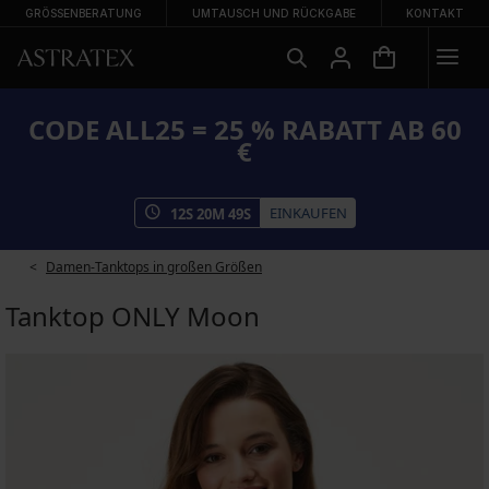
GRÖSSENBERATUNG
UMTAUSCH UND RÜCKGABE
KONTAKT
CODE ALL25 = 25 % RABATT AB 60
€
EINKAUFEN
12
S
20
M
49
S
Damen-Tanktops in großen Größen
Tanktop ONLY Moon