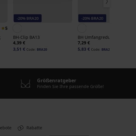
-20% BRA20
-20% BRA20
5
g
BH-Clip BA13
BH Umfangreduzierer I
4,39 €
7,29 €
3,51 €
5,83 €
Code:
BRA20
Code:
BRA20
Größenratgeber
Finden Sie Ihre passende Größe!
gebote
Rabatte