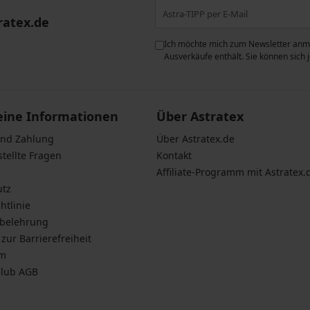
ratex.de
ie der Verarbeitung
Ich möchte mich zum Newsletter anme
n zum
Schutz personenbezogener
Ausverkäufe enthält. Sie können sich
eine Informationen
Über Astratex
und Zahlung
Über Astratex.de
stellte Fragen
Kontakt
Affiliate-Programm mit Astratex.
utz
htlinie
sbelehrung
zur Barrierefreiheit
um
Club AGB