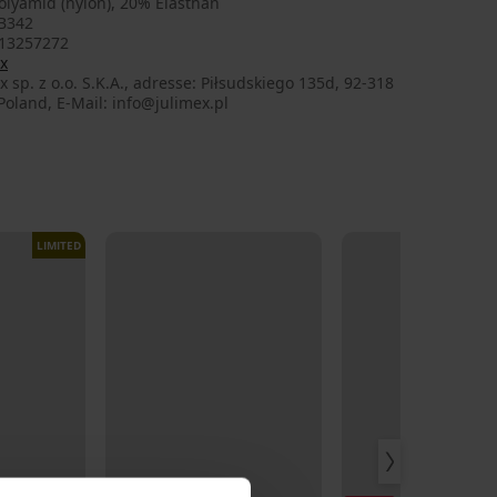
olyamid (nylon), 20% Elasthan
B342
13257272
x
x sp. z o.o. S.K.A., adresse: Piłsudskiego 135d, 92-318
Poland, E-Mail: info@julimex.pl
LIMITED