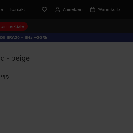
be
Kontakt
Anmelden
Warenkorb
Sommer-Sale
DE BRA20 = BHs −20 %
d - beige