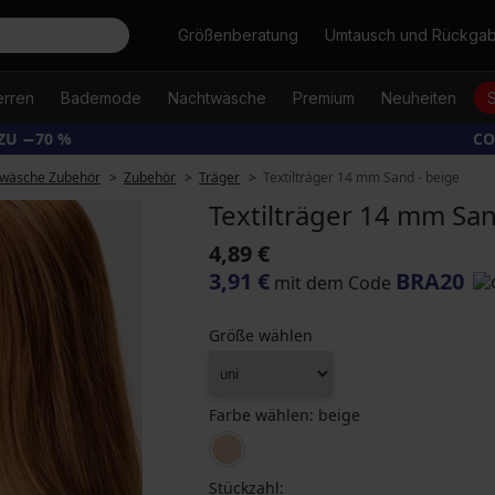
Suche
Größenberatung
Umtausch und Rückga
erren
Bademode
Nachtwäsche
Premium
Neuheiten
ZU −70 %
CO
wäsche Zubehör
Zubehör
Träger
Textilträger 14 mm Sand - beige
Textilträger 14 mm San
4,89 €
3,91 €
BRA20
mit dem Code
Größe wählen
Farbe wählen:
beige
Stückzahl: