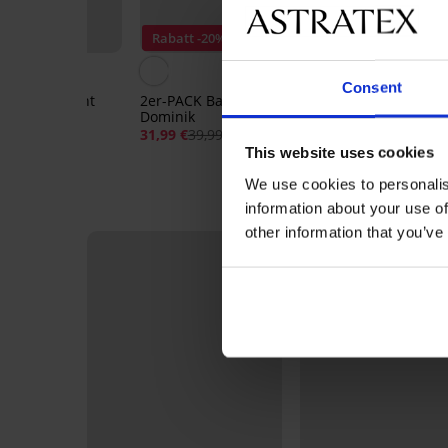
PREMIUM
20
Rabatt -20%
Rabatt -30%
Consent
er 14 mm Night
2er-PACK Bambus-Slips
3er-PACK Pant
Dominik
Cotton Stretch
31,99 €
39,99 €
40,59 €
57,99 €
:
BRA20
This website uses cookies
We use cookies to personalis
information about your use of
other information that you’ve