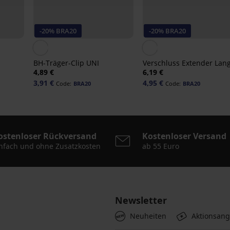
-20% BRA20
-20% BRA20
BH-Träger-Clip UNI
Verschluss Extender Lan
4,89 €
6,19 €
3,91 €
4,95 €
Code:
BRA20
Code:
BRA20
ostenloser Rückversand
Kostenloser Versand
nfach und ohne Zusatzkosten
ab 55 Euro
Newsletter
Neuheiten
Aktionsan