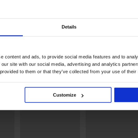
Sale
PREMIUM
Rabatt -30%
Rabatt -30%
Details
s Calvin Klein
Boxershorts Performance II
BH Calvin Klein L
 I
lang
wattiert Plunge
17,49 €
24,99 €
46,89 €
66,99 €
e content and ads, to provide social media features and to analy
Entdecken Sie ähnliche Stücke
 our site with our social media, advertising and analytics partn
 provided to them or that they’ve collected from your use of their
Customize