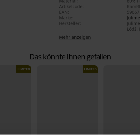
Material
80% P
Artikelcode
RamR
EAN
59067
Marke
Julime
Hersteller
Julime
Łódź, 
Mehr anzeigen
Das könnte Ihnen gefallen
LIMITED
LIMITED