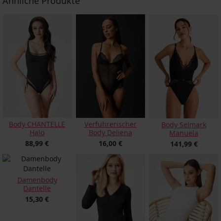
Ähnliche Produkte
Body CHANTELLE
Verführerischer
Body Selmark
Halo
Body Deliena
Manuela
88,99 €
16,00 €
141,99 €
Damenbody
Dantelle
15,30 €