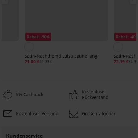
Rabatt -50%
Rabatt -40
Satin-Nachthemd Luisa Satine lang
Satin-Nacht
21,00 €
22,19 €
41,99 €
36,99
Kostenloser
5% Cashback
Rückversand
Kostenloser Versand
Größenratgeber
Kundenservice