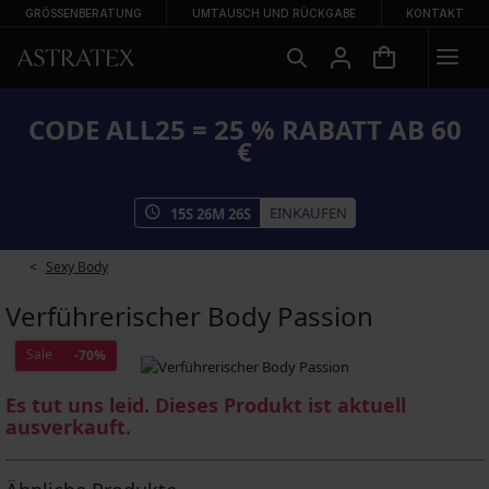
GRÖSSENBERATUNG
UMTAUSCH UND RÜCKGABE
KONTAKT
CODE ALL25 = 25 % RABATT AB 60
€
EINKAUFEN
15
S
26
M
25
S
Sexy Body
Verführerischer Body Passion
Sale
-70%
Es tut uns leid. Dieses Produkt ist aktuell
ausverkauft.