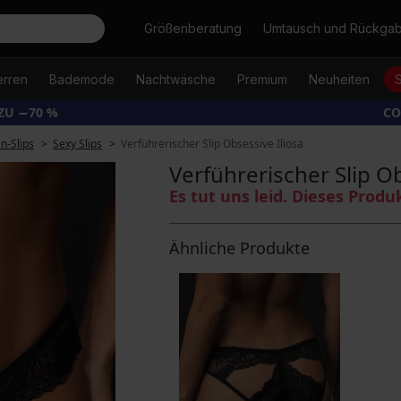
Suche
Größenberatung
Umtausch und Rückga
erren
Bademode
Nachtwäsche
Premium
Neuheiten
ZU −70 %
CO
-Slips
Sexy Slips
Verführerischer Slip Obsessive Iliosa
Verführerischer Slip Ob
Es tut uns leid. Dieses Produ
Ähnliche Produkte