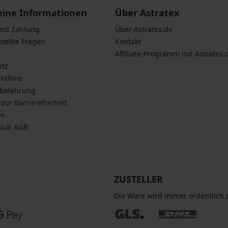
eine Informationen
Über Astratex
und Zahlung
Über Astratex.de
stellte Fragen
Kontakt
Affiliate-Programm mit Astratex.
utz
htlinie
sbelehrung
zur Barrierefreiheit
um
Club AGB
ZUSTELLER
Die Ware wird immer ordentlich u