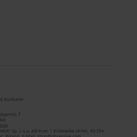
d Rückseite
olyamid, 7
_kal
sive
AT Sp. z o.o, adresse: 1 Krolewska street, 43-354
ec, Poland, E-Mail: shop@obsessive.com