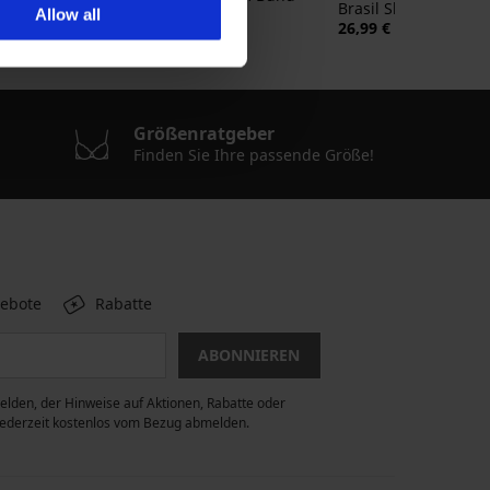
Brasil Slip Lady Gra
20,99 €
Allow all
26,99 €
Größenratgeber
Finden Sie Ihre passende Größe!
gebote
Rabatte
ABONNIEREN
lden, der Hinweise auf Aktionen, Rabatte oder
 jederzeit kostenlos vom Bezug abmelden.