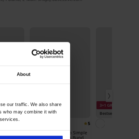
About
se our traffic. We also share
3+1 GRATIS
3+1 GRATIS
ers who may combine it with
Bestseller
Bestseller
 services.
5
te Flower
Figurformender Slip Simple
Push-Up mit hohem Bund