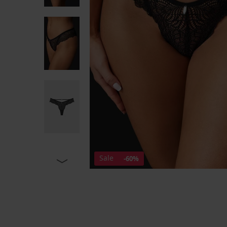
Sale
-60%