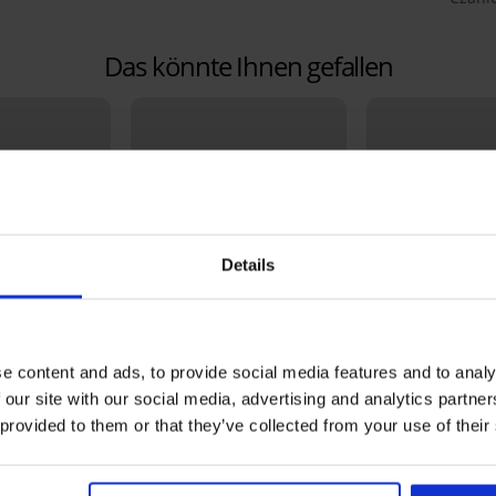
Das könnte Ihnen gefallen
Details
e content and ads, to provide social media features and to analy
 our site with our social media, advertising and analytics partn
Bestseller
Bestseller
 provided to them or that they’ve collected from your use of their
5
4,6
ct Bardot
BH Spacer Delica
52,99 €