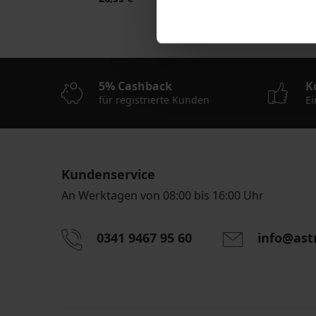
67,99 €
5% Cashback
K
für registrierte Kunden
Ei
Kundenservice
An Werktagen von 08:00 bis 16:00 Uhr
0341 9467 95 60
info@ast
Durch das Eingeben einer E-Mail-Adresse stimmen S
personenbezogener Daten gemäß den Bedingunge
Daten
zu.