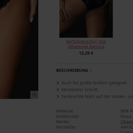
Verführerischer Slip
Obsessive Alessya
13,29 €
BESCHREIBUNG
Auch für große Größen geeignet
Verstärkter Schritt
Senkrechte Naht auf der Vorder- un
Material
90% P
Artikelcode
Iliosa
Marke
Obses
Hersteller
AMOCAR
Czani