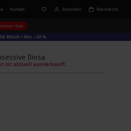
be
Kontakt
Anmelden
Warenkorb
Sommer-Sale
DE BRA20 = BHs −20 %
sessive Iliosa
kt ist aktuell ausverkauft.