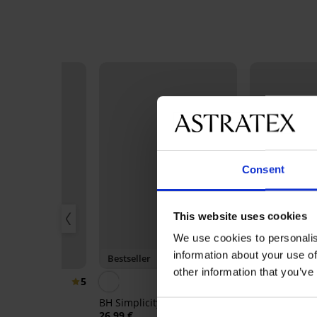
Consent
This website uses cookies
We use cookies to personalis
information about your use of
Bestseller
Bestseller
other information that you’ve
5
4,5
 glättend
BH Simplicity wattiert
BH Push Perfe
wattiert
26,99 €