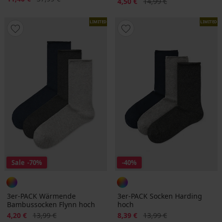
Rabatt
Alter Preis
4,50 €
14,99 €
LIMITED
LIMITED
Sale
-70%
-40%
3er-PACK Wärmende
3er-PACK Socken Harding
Bambussocken Flynn hoch
hoch
Rabatt
Alter Preis
Rabatt
Alter Preis
4,20 €
13,99 €
8,39 €
13,99 €