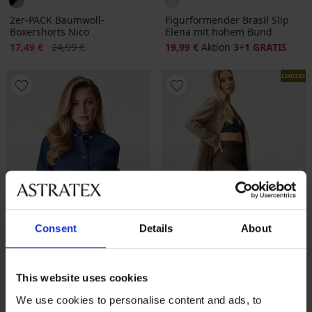
2er-PACK Baumwoll-
Figurformender Brasil Slip
Boxershorts Nico
Elena mit hohem Bund
Rabatt
Alter Preis
17,49 €
24,99 €
19,99 €
Aktion
3+1 GRATIS
LIMITED
Consent
Details
About
3+1 GRATIS
Sale
-40%
This website uses cookies
We use cookies to personalise content and ads, to