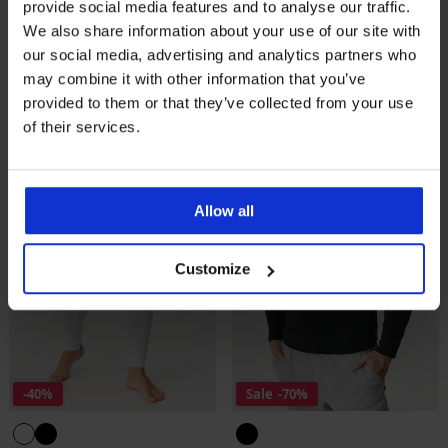
provide social media features and to analyse our traffic.
Figurformender Slip Serena
Thermo-Strumpfhose
mit hohem Bund
Thermal Transparent 160
We also share information about your use of our site with
DEN
17,99 €
Aktion
3+1 GRATIS
our social media, advertising and analytics partners who
Rabatt
Alter Preis
21,59 €
35,99 €
may combine it with other information that you’ve
provided to them or that they’ve collected from your use
LIMITED
LIMITED
of their services.
Allow all
Customize
-40%
Sale
-70%