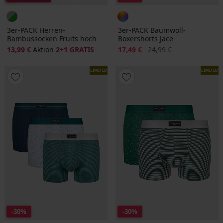
3er-PACK Herren-
3er-PACK Baumwoll-
Bambussocken Fruits hoch
Boxershorts Jace
Rabatt
Alter Preis
13,99 €
Aktion
2+1 GRATIS
17,49 €
24,99 €
LIMITED
LIMITED
-30%
-30%