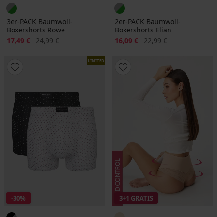
3er-PACK Baumwoll-
2er-PACK Baumwoll-
Boxershorts Rowe
Boxershorts Elian
Rabatt
Alter Preis
Rabatt
Alter Preis
17,49 €
24,99 €
16,09 €
22,99 €
LIMITED
-30%
3+1 GRATIS