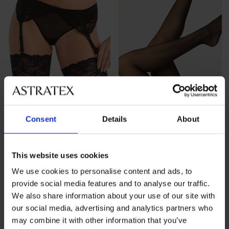
2+1 GRATIS
-25 % ALL25
-25 % ALL25
Consent
Details
About
Strumpfhalter Alisa
Halterlose Strümpfe Chantal
Nore Rose 17 DEN
22,99 €
This website uses cookies
17,99 €
Aktion
2+1 GRATIS
17,24 €
code
ALL25
We use cookies to personalise content and ads, to
13,49 €
code
ALL25
provide social media features and to analyse our traffic.
We also share information about your use of our site with
our social media, advertising and analytics partners who
may combine it with other information that you’ve