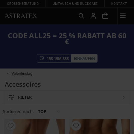
GRÖSSENBERATUNG
UMTAUSCH UND RÜCKGABE
KONTAKT
CODE ALL25 = 25 % RABATT AB 60
€
EINKAUFEN
15
S
19
M
33
S
Valentinstag
Accessoires
FILTER
Sortieren nach:
TOP