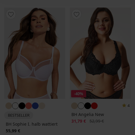
-40%
4
BH Angelia New
BESTSELLER
Rabatt
Alter Preis
31,79 €
52,99 €
BH Sophie I. halb wattiert
55,99 €