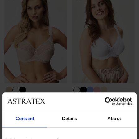
BESTSELLER
BESTSELLER
BH Lira halb wattiert
BH Triumph Ladyform Soft
Minimizer
57,99 €
Consent
Details
About
47,99 €