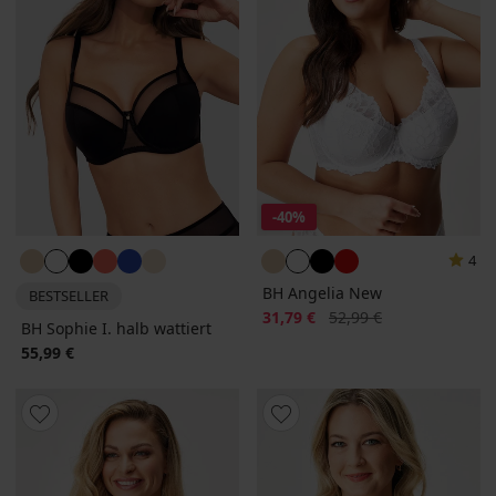
-40%
4
BH Angelia New
BESTSELLER
Rabatt
Alter Preis
31,79 €
52,99 €
BH Sophie I. halb wattiert
55,99 €