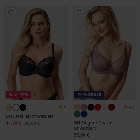
Sale
-70%
-20 % BRA20
5
4,5
BH Estel leicht wattiert
Rabatt
Alter Preis
BH Elegant Charm
11,70 €
38,99 €
unwattiert
57,99 €