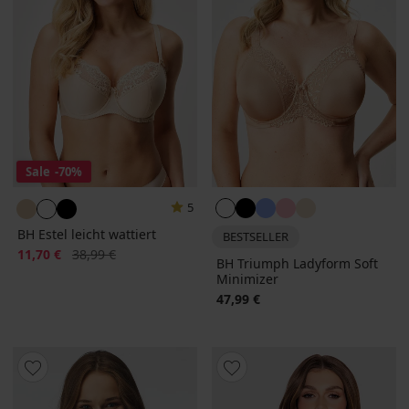
Sale
-70%
5
BH Estel leicht wattiert
BESTSELLER
Rabatt
Alter Preis
11,70 €
38,99 €
BH Triumph Ladyform Soft
Minimizer
47,99 €