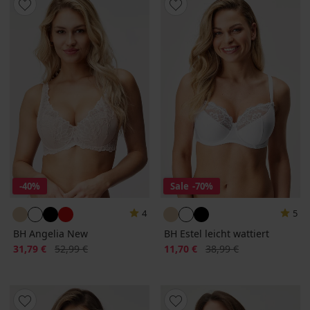
-40%
Sale
-70%
4
5
BH Angelia New
BH Estel leicht wattiert
Rabatt
Alter Preis
Rabatt
Alter Preis
31,79 €
52,99 €
11,70 €
38,99 €